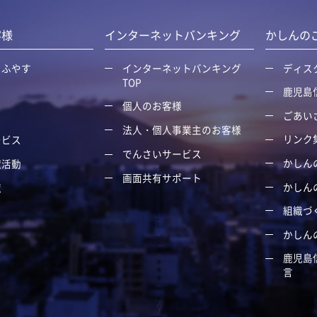
客様
インターネットバンキング
かしんの
・ふやす
インターネットバンキング
ディス
TOP
鹿児島
個人のお客様
ごあい
る
法人・個人事業主のお客様
リンク
ービス
でんさいサービス
かしん
献活動
画面共有サポート
かしん
覧
組織づ
かしん
鹿児島
言