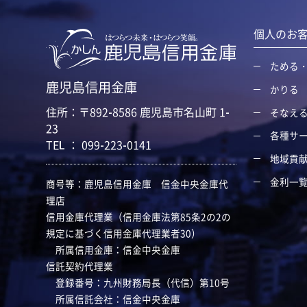
個人のお
ためる
鹿児島信用金庫
かりる
住所：〒892-8586 鹿児島市名山町 1-
そなえ
23
各種サ
TEL ： 099-223-0141
地域貢
金利一
商号等：鹿児島信用金庫 信金中央金庫代
理店
信用金庫代理業（信用金庫法第85条2の2の
規定に基づく信用金庫代理業者30）
所属信用金庫：信金中央金庫
信託契約代理業
登録番号：九州財務局長（代信）第10号
所属信託会社：信金中央金庫