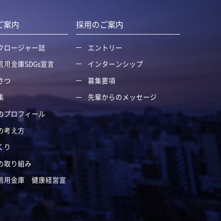
ご案内
採用のご案内
クロージャー誌
エントリー
信用金庫SDGs宣言
インターンシップ
さつ
募集要項
集
先輩からのメッセージ
のプロフィール
の考え方
くり
の取り組み
信用金庫 健康経営宣