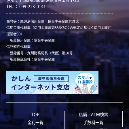
住所：〒892-8586 鹿児島市名山町 1-23
TEL ： 099-223-0141
商号等：鹿児島信用金庫 信金中央金庫代理店
信用金庫代理業（信用金庫法第85条2の2の規定に基づく信用金庫代
理業者30）
所属信用金庫：信金中央金庫
信託契約代理業
登録番号：九州財務局長（代信）第10号
所属信託会社：信金中央金庫
TOP
店舗・ATM検索
金利一覧
手数料一覧