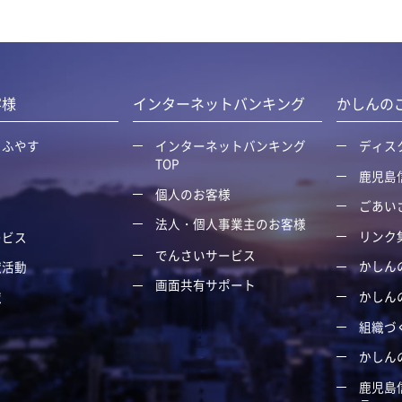
客様
インターネットバンキング
かしんの
・ふやす
インターネットバンキング
ディス
TOP
鹿児島
個人のお客様
ごあい
る
法人・個人事業主のお客様
リンク
ービス
でんさいサービス
かしん
献活動
画面共有サポート
かしん
覧
組織づ
かしん
鹿児島