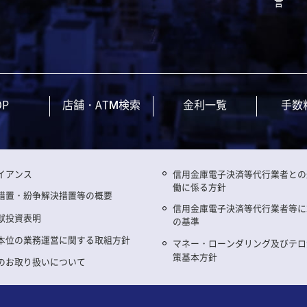
言
OP
店舗・ATM検索
金利一覧
手数
イアンス
信用金庫電子決済等代行業者との
働に係る方針
措置・紛争解決措置等の概要
信用金庫電子決済等代行業者等に
献投資表明
の基準
本位の業務運営に関する取組方針
マネー・ローンダリング及びテロ
策基本方針
のお取り扱いについて