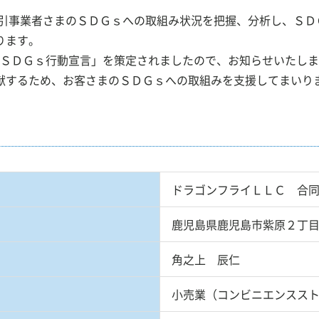
引事業者さまのＳＤＧｓへの取組み状況を把握、分析し、ＳＤ
ります。
人事業主のお客様
でんさいサービス
「ＳＤＧｓ行動宣言」を策定されましたので、お知らせいたし
するため、お客さまのＳＤＧｓへの取組みを支援してまいり
案内
店舗・ATM検索
ドラゴンフライ
ＬＬＣ
合
鹿児島県鹿児島市紫原２丁
角之上 辰仁
小売業（コンビニエンスス