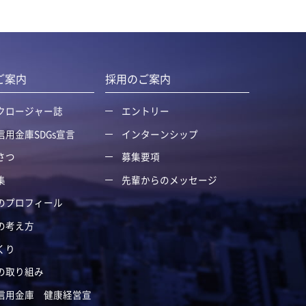
ご案内
採用のご案内
クロージャー誌
エントリー
信用金庫SDGs宣言
インターンシップ
さつ
募集要項
集
先輩からのメッセージ
のプロフィール
の考え方
くり
の取り組み
信用金庫 健康経営宣