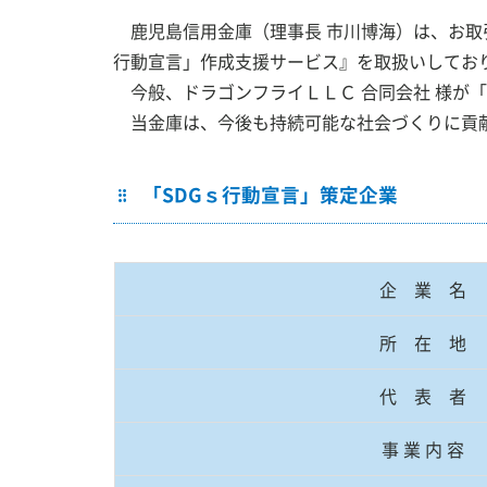
鹿児島信用金庫（理事長 市川博海）は、お取
行動宣言」作成支援サービス』を取扱いしてお
個人のお客様
法人・個
今般、ドラゴンフライ
ＬＬＣ
合同会社 様が
当金庫は、今後も持続可能な社会づくりに貢献
「SDGｓ行動宣言」策定企業
かしんのご案内
採用のご
企 業 名
所 在 地
代 表 者
事 業 内 容
かしん インターネット支店