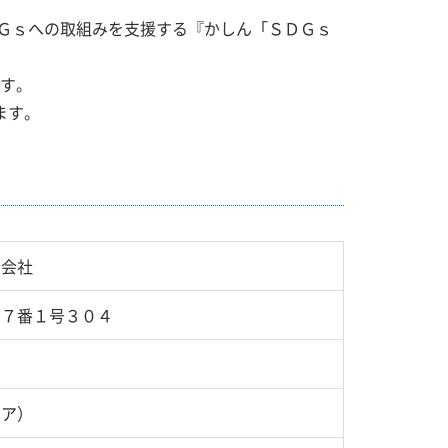
Ｇｓへの取組みを支援する『かしん「ＳＤＧｓ
画面共有サポート
ます。
ます。
お問い合わせ
同会社
目７番１号３０４
トア）