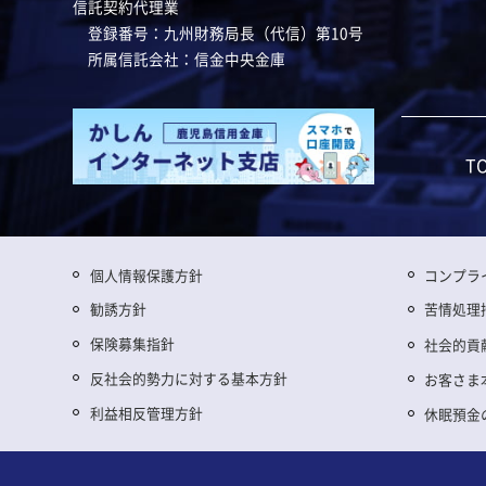
信託契約代理業
登録番号：九州財務局長（代信）第10号
所属信託会社：信金中央金庫
T
個人情報保護方針
コンプラ
勧誘方針
苦情処理
保険募集指針
社会的貢
反社会的勢力に対する基本方針
お客さま
利益相反管理方針
休眠預金