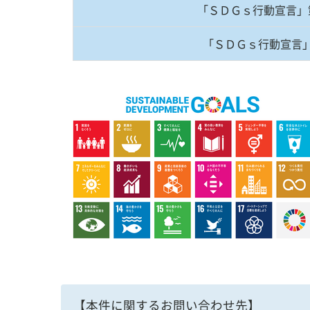
「ＳＤＧｓ行動宣言」
「ＳＤＧｓ行動宣言
【本件に関するお問い合わせ先】