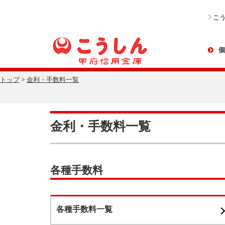
本
文
こ
へ
ジ
ャ
ン
個
プ
トップ
>
金利・手数料一覧
金利・手数料一覧
各種手数料
各種手数料一覧