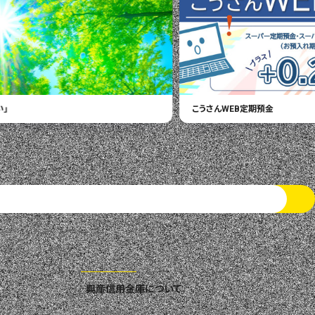
EB定期預金
エコグリーン定期
興産信用金庫について
ごあいさつ