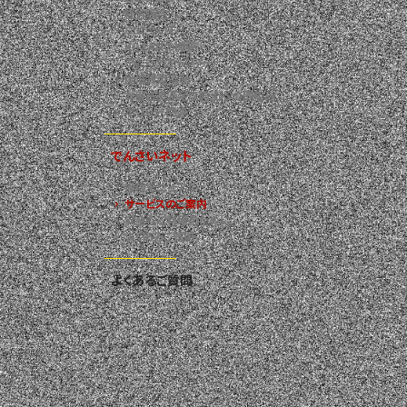
経営理念
CIについて
KOSANの概要
ディスクロージャー
地域貢献活動
お客さま満足度向上への取組み
ポリシー関連
でんさいネット
操作マニュアル
サービスのご案内
安全なご利用のために
よくあるご質問
よくあるご質問