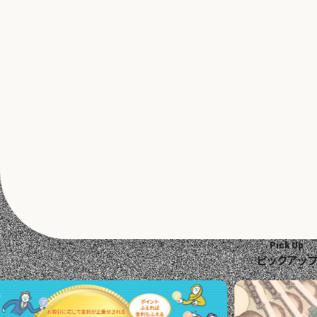
エコグリーン定期預金
寄付型定期預金
「KO
Pick Up
ピックアッ