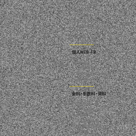
その他のローン
あずける
会・
ビジネスマッチング
そなえる
ト
サービス
イト
ローンシミュレーション
個人WEB-FB
ご利用ガイド
ご利用規定
ために
安全なご利用のために
よくあるご質問
金利・手数料・資料
ゼロネット
サービス
預金金利一覧
ローン金利一覧
M
手数料
外国為替相場
商品概要説明書
規定集