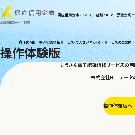
興産信用金庫について
店舗・ATM
預金金利一
金融機関コード ： 1305
HOME
電子記録債権サービス（でんさいネット）
サービスのご案内
操作体験版
こうさん電子記録債権サービスの画
株式会社NTTデータ
操作体験版へ