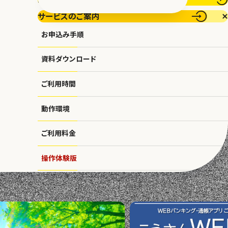
サービスのご案内
お申込み手順
資料ダウンロード
ご利用時間
動作環境
ご利用料金
金
こうさん住宅ローン
「マイホームローン」
こうさん住宅ローン
「
操作体験版
ご利用規定
安全なご利用のために
よくあるご質問