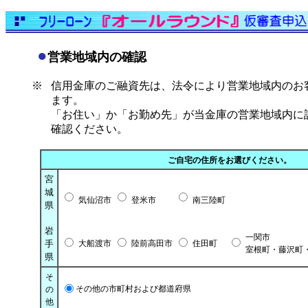
●
営業地域内の確認
※
信用金庫のご融資先は、法令により営業地域内のお
ます。
「お住い」か「お勤め先」が当金庫の営業地域内に
確認ください。
ご自宅の住所をお選びください。
宮
城
気仙沼市
登米市
南三陸町
県
岩
一関市
手
大船渡市
陸前高田市
住田町
室根町・藤沢町
県
そ
その他の市
町村
および都道府県
の
他