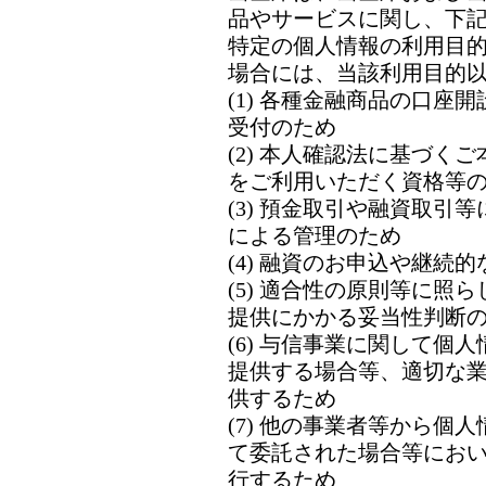
品やサービスに関し、下
特定の個人情報の利用目
場合には、当該利用目的
(1) 各種金融商品の口座
受付のため
(2) 本人確認法に基づく
をご利用いただく資格等
(3) 預金取引や融資取引
による管理のため
(4) 融資のお申込や継続
(5) 適合性の原則等に照
提供にかかる妥当性判断
(6) 与信事業に関して個
提供する場合等、適切な
供するため
(7) 他の事業者等から個
て委託された場合等にお
行するため