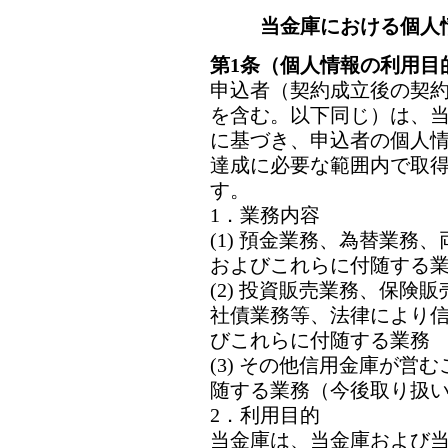
当金庫における個人
第1条（個人情報の利用目
申込者（契約成立後の契
を含む。以下同じ）は、
に基づき、申込者の個人
達成に必要な範囲内で取
す。
1．業務内容
(1) 預金業務、為替業務
およびこれらに付随する
(2) 投資販売業務、保険
社債業務等、法律により
びこれらに付随する業務
(3) その他信用金庫が営
随する業務（今後取り扱
2．利用目的
当金庫は、当金庫および