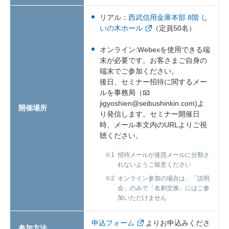
リアル：
西武信用金庫本部 8階 し
いの木ホール
（定員50名）
オンライン:Webexを使用できる端
末が必要です。お客さまご自身の
端末でご参加ください。
後日、セミナー招待に関するメー
ルを事務局（📧
jigyoshien@seibushinkin.com)よ
開催場所
り発信します。セミナー開催日
時、メール本文内のURLよりご視
聴ください。
※1
招待メールが迷惑メールに分類さ
れないようご留意ください
※2
オンライン参加の場合は、「説明
会」のみで「名刺交換」にはご参
加いただけません
申込フォーム
よりお申込みくださ
参加方法