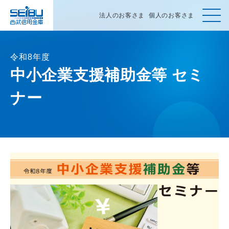
法人のお客さま
個人のお客さま
令和8年度
中小企業支援補助金等 セミ
ホーム
ナー
法人・個人事業主のお客さま
個人のお客さま
学生の皆さま
西武信用金庫について
金利
手数料