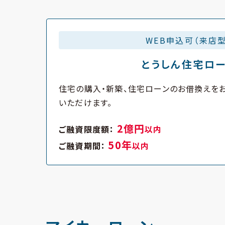
WEB申込可（来店型
とうしん住宅ロ
住宅の購入・新築、住宅ローンのお借換えを
いただけます。
2億円
ご融資限度額：
以内
50年
ご融資期間：
以内