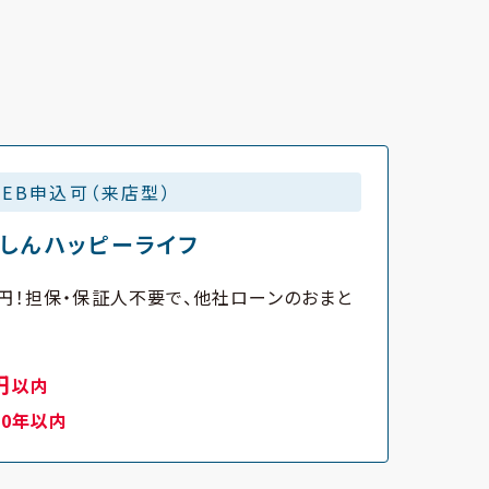
WEB申込可（来店型）
うしんハッピーライフ
円！担保・保証人不要で、他社ローンのおまと
円
以内
10年以内