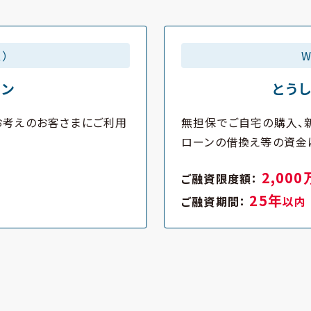
）
ーン
とう
お考えのお客さまにご利用
無担保でご自宅の購入、新
ローンの借換え等の資金
2,00
ご融資限度額：
25年
ご融資期間：
以内