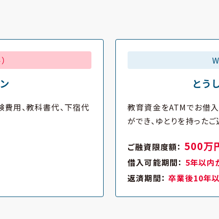
）
ラン
とう
験費用、教科書代、下宿代
教育資金をATMでお借
ができ、ゆとりを持ったご
500万
ご融資限度額：
借入可能期間：
5年以内
返済期間：
卒業後10年