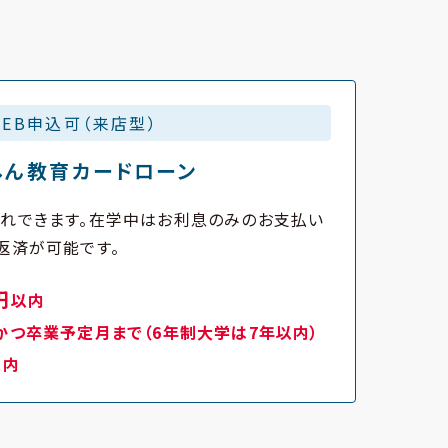
WEB申込可（来店型）
しん教育カードローン
入れできます。在学中はお利息のみのお支払い
返済が可能です。
円
以内
かつ卒業予定月まで（6年制大学は7年以内）
以内