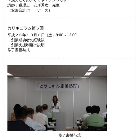
・法人なりのメリット・デメリット
講師：税理士 安形秀次 先生
（安形会計パートナーズ）
カリキュラム第５回
平成２６年１０月６日（土）9:00～12:00
・創業成功者の経験談
・創業支援制度の説明
修了書授与式
修了書授与式