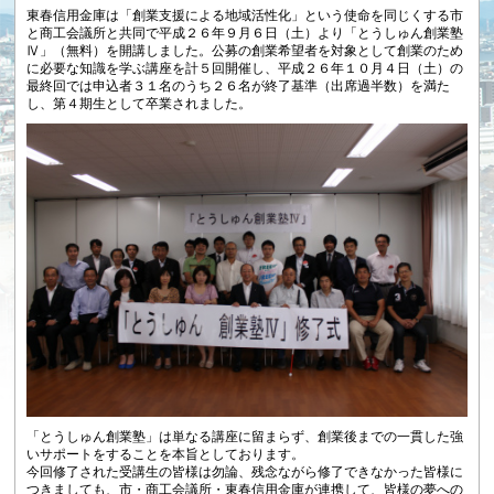
東春信用金庫は「創業支援による地域活性化」という使命を同じくする市
と商工会議所と共同で平成２６年９月６日（土）より「とうしゅん創業塾
Ⅳ」（無料）を開講しました。公募の創業希望者を対象として創業のため
に必要な知識を学ぶ講座を計５回開催し、平成２６年１０月４日（土）の
最終回では申込者３１名のうち２６名が終了基準（出席過半数）を満た
し、第４期生として卒業されました。
「とうしゅん創業塾」は単なる講座に留まらず、創業後までの一貫した強
いサポートをすることを本旨としております。
今回修了された受講生の皆様は勿論、残念ながら修了できなかった皆様に
つきましても、市・商工会議所・東春信用金庫が連携して、皆様の夢への