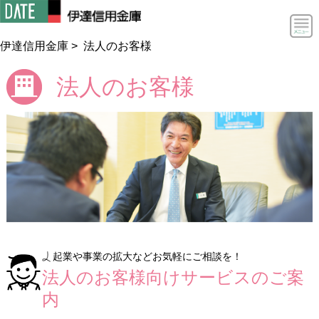
伊達信用金庫
>
法人のお客様
法人のお客様
個人のお客様
起業や事業の拡大などお気軽にご相談を！
個人のお客様 HOME
法人のお客様
法人のお客様向けサービスのご案
内
預ける・増やす
法人のお客様 HOME
だてしんについて