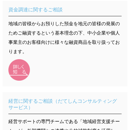
借りる
資金調達に関するご相談
資金調達に関するご相談
だてしんについて HOME
採用情報
そなえる
経営に関するご相談
地域の皆様からお預りした預金を地元の皆様の発展の
伊達信用金庫のご案内
採用情報 HOME
その他
ためご融資するという基本理念の下、中小企業や個人
便利に・お得に
職域サポート制度
当金庫の取組み
事業主のお客様向けに様々な融資商品を取り扱ってお
採用への想い
店舗・ATM 案内
相談する
便利に使う
ります。
営業地域のご紹介
職務内容（窓口）
よくある質問
各種方針
職務内容（渉外）
各種規定一覧
職務内容（融資）
手数料一覧
伊達信用金庫
職務内容（審査）
金利一覧
経営に関するご相談（だてしんコンサルティング
金融機関コード：1009
サービス）
人材育成
お問い合わせ
経営サポートの専門チームである「地域経営支援チー
新卒採用
サイトマップ