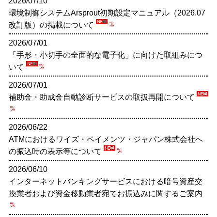
2026/07/10
借りる
環境制御システムArsprout初期設定マニュアル（2026.07
資金調達に関するご相談
だてしんについて HOME
採用情報
改訂版）の掲載について
そなえる
経営に関するご相談
伊達信用金庫のご案内
2026/07/01
採用情報 HOME
その他
便利に・お得に
「手形・小切手の全面的な電子化」に向けた取組みにつ
職域サポート制度
当金庫の取組み
いて
採用への想い
店舗・ATM 案内
相談する
便利に使う
2026/07/01
営業地域のご紹介
職務内容（窓口）
補助金・助成金自動診断サービスの取扱再開について
よくある質問
各種方針
職務内容（渉外）
各種規定一覧
2026/06/22
職務内容（融資）
ATMにおけるワイズ・ペイメンツ・ジャパン株式会社へ
手数料一覧
の振込時の表示等について
伊達信用金庫
職務内容（審査）
金利一覧
2026/06/10
金融機関コード：1009
インターネットバンキングサービスにおける暗号資産交
人材育成
お問い合わせ
換業者および資金移動業者宛てお振込みに関するご案内
新卒採用
サイトマップ