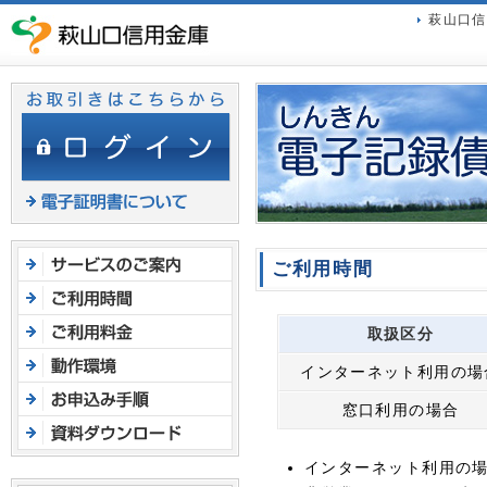
ヘ
萩山口信
ッ
ダ
メ
ニ
ュ
ー
へ
ジ
ャ
ン
ご利用時間
プ
取扱区分
インターネット利用の場
窓口利用の場合
インターネット利用の