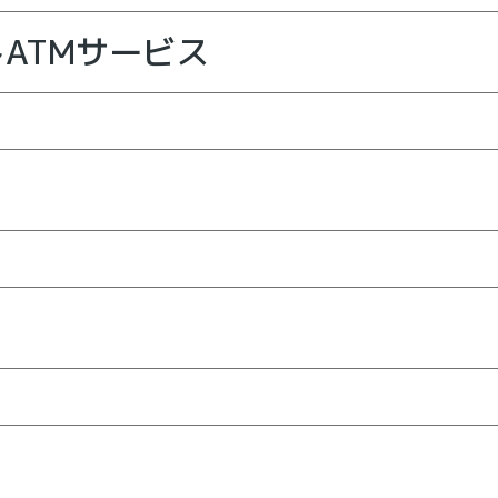
ATMサービス
本店を置く下記の信用金庫のATM（左のステッカーのあるAT
料が無料でご入金・お引き出し・お振り込みいただけます。た
必要です。また、一部お振り込みの取り扱いができないATMが
かわ、氷見伏木、砺波、石動、金沢、のと共栄、はくさん、興能
対象のATMです。