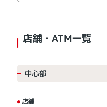
セブン銀行・当金庫共同ATMです。
個人キャッシュカードでのご入金・ご出金
きんしんのATMでは、ご入金・お引き出し・お
号の変更の各お取引をご利用いただけます。
当金庫では、目の不自由な方にも操作しやすい視覚
現金のご入金ができます。
店舗・ATM一覧
きんしんのカードは、全国の信用金庫、都市銀行
用いただけます。なお、ゆうちょ銀行のゆうちょ
現金のお引き出し・残高照会ができます。
ATMでのお振り込みができます。お振り込
中心部
通帳の繰り越しができます。対象となる通
店舗
目の不自由な方にも操作しやすい視覚障がい