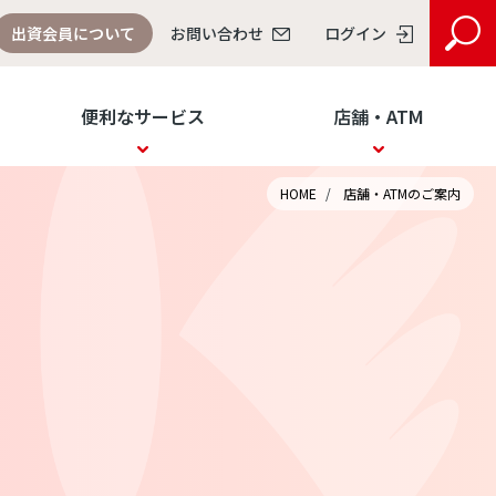
出資会員について
お問い合わせ
ログイン
便利なサービス
店舗・ATM
閉じ
個人のお客さま
る
インターネット
投信
HOME
店舗・ATMのご案内
バンキング
インターネット
ログイン
サービス
法人のお客さま
インターネット
でんさい
バンキング
サービス
ログイン