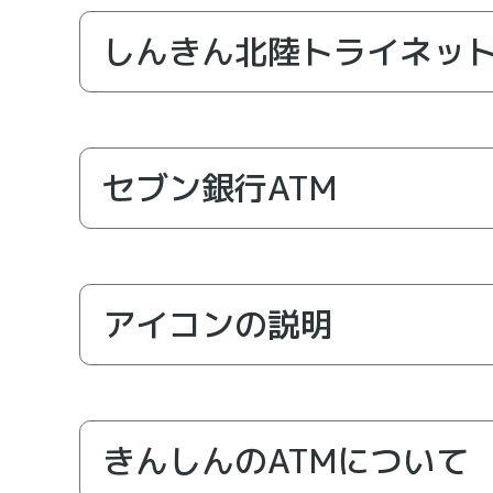
しんきん北陸トライネット
セブン銀行ATM
富山県・石川県・福井県に
ります。時間外利用手数
所定のATM振込手数料が
富山、高岡、新湊、にい
アイコンの説明
「しんきん北陸トライネットATMサービス」
きんしんのATMについて