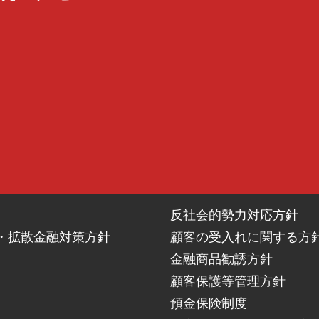
に同意しない場合、ダイレクトメールの発送等の利用停止の措置をとる
されません。
は除く。以下本条において同じ）は、信用金庫が加盟する個人信用情報
員によって登録される契約内容、返済状況等の情報のほか、当該各機関
用金庫がそれを与信取引上の判断（返済能力または転居先の調査をいう。
能力の調査の目的に限る。転居先の調査は全国銀行個人信用情報センタ
を含む）が信用金庫が加盟する個人信用情報機関に登録され、同機関お
に利用されることに同意します。
正確性・最新性維持、苦情処理、個人信用情報機関による加盟会員に対
囲内において、個人信用情報機関およびその加盟会員によって相互に提
反社会的勢力対応方針
機関は別表２のとおりです。各機関の加盟資格、会員名等は各機関のホ
・拡散金融対策方針
顧客の受入れに関する方
情報の開示は、各機関で行います（信用金庫ではできません）。
金融商品勧誘方針
顧客保護等管理方針
解除された場合であってもその理由の如何を問わず第1条、第2条およ
預金保険制度
用情報機関に一定期間登録され、利用されることに同意します。