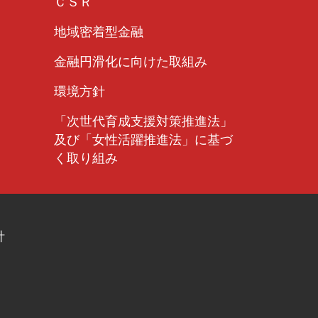
ＣＳＲ
ものとします。
地域密着型金融
金融円滑化に向けた取組み
環境方針
機関および同機関と提携する個人信用情報機関に
によって登録される不渡情報、破産等の官報情報
「次世代育成支援対策推進法」
ただし、信用金庫法施行規則第110条等によ
ーの情報に限る。以下同じ）のために利用するこ
及び「女性活躍推進法」に基づ
く取り組み
よび同機関と提携する個人信用情報機関の加盟会
する規則遵守状況のモニタリング等の個人情報の
供または利用されることに同意します。
ームページに掲載されております。
針
び第5条に基づき、本契約にかかる申込・契約をし