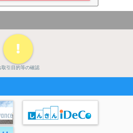
用いたしません。
お取引目的等の確認
力に関する情報は、申込人等の返済能力の調査以外
別の非公開情報は、適切な業務運営その他の必要と
、利用することに同意します。
等の居住地を確認するために必要な情報や、与信