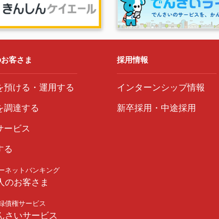
込人等に関する下記（１）の情報を、保証機関における下記（２）の目
報
目的
のお客さま
採用情報
理、変更および権利行使のため
を預ける・運用する
インターンシップ情報
引のため
する記録保存のため
を調達する
新卒採用・中途採用
ため
に商品サービスの研究開発のため
サービス
な遂行のため
債務残高等、信用金庫の保有する個人情報を提供することに同意します
する
金庫から譲り受けた債権の管理・回収を行うため、および信用金庫から
信用金庫が、当該債権に関する個人情報を債権譲渡先に必要な範囲で提
ーネットバンキング
人のお客さま
要な記載事項の記入を希望しない場合および当同意条項の内容の全部ま
録債権サービス
んさいサービス
合に限り、これを理由に信用金庫が本契約をお断りすることはありませ