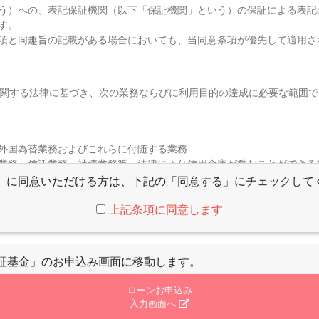
う）への、表記保証機関（以下「保証機関」という）の保証による表記
す。
項と同趣旨の記載がある場合においても、当同意条項が優先して適用さ
関する法律に基づき、次の業務ならびに利用目的の達成に必要な範囲で
外国為替業務およびこれらに付随する業務
業務、信託業務、社債業務等、法律により信用金庫が営むことができる
びこれらに付随する業務（今後取扱が認められる業務を含む）
」に同意いただける方は、下記の「同意する」にチェックして
社や提携会社の金融商品やサービスに関し、下記利用目的で利用します
上記条項に同意します
ビスの申込みの受付のため
品やサービスをご利用いただく資格等の確認のため
継続的なお取引における管理のため
証基金」のお申込み画面に移動します。
の判断のため
やサービスの提供にかかる妥当性の判断のため
ローンお申込み
用情報機関に提供する場合等、適切な業務の遂行に必要な範囲で第三者
入力画面へ
は一部について委託された場合等において、委託された当該業務を適切