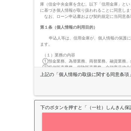
庫（信金中央金庫を含む。以下「信用金庫」とい
に基づき個人情報が取り扱われることに同意しま
なお、ローン申込書および契約規定に当同意条
第１条（個人情報の利用目的）
申込人等は、信用金庫が、個人情報の保護に
ます。
（１）業務の内容
①預金業務、為替業務、両替業務、融資業務、
②投信販売業務、保険販売業務、金融商品仲介
③その他信用金庫が営むことができる業務およ
上記の「個人情報の取扱に関する同意条項
（２）利用目的
信用金庫は、信用金庫および信用金庫の関連会
①各種金融商品の口座開設等、金融商品やサー
②法令等に基づくご本人様の確認等や、金融商
③預金取引や融資取引等における期日管理等、
下のボタンを押すと「（一社）しんきん保
④融資のお申込みや継続的なご利用等に際して
⑤適合性の原則等に照らした判断等、金融商品
⑥与信事業に際して個人情報を加盟する個人信
⑦他の事業者等から個人情報の処理の全部また