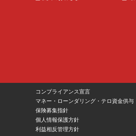
信用金庫は、申込人等が第１条（２）⑩⑪
第５条（個人信用情報機関の利用・登録等）
※本条は物上保証人予定者、物上保証人には適用
申込人等（物上保証人予定者、物上保証人
申込人等の個人情報（当該各機関の加盟会
等を含む）が登録されている場合には、信
り、返済能力に関する情報については返済
とに同意します。
申込人等は、別表１の個人情報（その履歴
員によって自己の与信取引上の判断のため
申込人等は、上記２．の個人情報が、その
保護と適正な利用の確保のために必要な範
コンプライアンス宣言
上記１．から３．に規定する個人信用情報
マネー・ローンダリング・テロ資金供与
なお、個人信用情報機関に登録されている
保険募集指針
第６条（契約の不成立）
個人情報保護方針
申込人等は、本契約が不成立の場合や、解約・
利益相反管理方針
た事実に関する個人情報が信用金庫および個人信