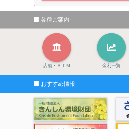
⑧申込人等との契約や法律等に基づく権利の行
⑨市場調査ならびにデータ分析やアンケートの
⑩ダイレクトメールの発送等、金融商品やサー
各種ご案内
⑪提携会社等の商品やサービスに関する各種ご
⑫各種お取引の解約やお取引解約後の事後管理
⑬保証機関が与信判断、与信後の管理等、適切
⑭債権譲渡先が債権管理等、適切な業務の遂行
⑮その他、申込人とのお取引を適切かつ円滑に
なお、信用金庫は、特定の個人情報の利用目
店舗・ＡＴＭ
金利一覧
○信用金庫法施行規則第110条等により、個人
の目的に利用・第三者提供しません。
おすすめ情報
○信用金庫法施行規則第111条等により、人種
認められる目的以外の目的に利用・第三者提
第２条（個人情報の取得・保有・利用）
申込人等は、信用金庫が必要と認めた場合
申込人等は、信用金庫が必要と認めた場合
後の管理上、相続人等を確認するために必