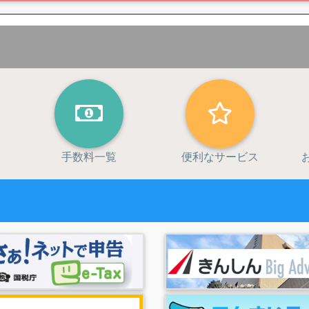
使や業務の履行のため
実施等による金融商品やサービスの研究や開発のため
ビスに関する各種ご提案のため
提案のため
のため
な業務の遂行を実施するにあたり必要な情報を保証機関に提供するため
を実施するにあたり、必要な情報を債権譲渡先に提供するため
遂行するため
的が、法令等に基づき限定されている場合には、当該利用目的以外で利
手数料一覧
便利なサービス
信用情報機関から提供を受けた申込人等（資金需要者）の借入金返済能
、信条、門地、本籍地、保健医療または犯罪経歴についての情報等の特
供しません。
、申込人等の運転免許証等により、本人確認に必要な情報を取得、保有
、申込人等の住民票、戸籍謄（抄）本、戸籍の附票等に基づく、申込人
要な情報を取得、保有、利用することに同意します。