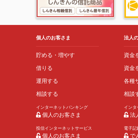
第３条（個人情報の提供）
申込人等は、信用金庫が、保証機関に、申
（１）提供する個人情報
第1条に基づき取得し保有する個人情
（２）提供を受けた保証機関における利用
個人のお客さま
法人
①与信判断のため
②与信ならびに与信後の権利の保全、管
貯める・増やす
資金
③与信後の権利に関する債権譲渡等の取
④取引および交渉経過その他の事実に関
借りる
資金
⑤宣伝物・印刷物の送付等の営業案内の
⑥保証機関内部における市場分析ならび
運用する
各種
⑦その他保証機関の業務の適切かつ円滑
申込人等は、信用金庫が、連帯保証人に、
相談する
相談
申込人等は、信用金庫の債権譲渡先が信用
事前に当該債権の評価・分析を行うため、
インターネットバンキング
インタ
第４条（条項の不同意）
個人のお客さま
法
信用金庫は、申込人等がローン申込みに必
投信インターネットサービス
電子記
ることがあります。
個人のお客さま
で
ただし、第１条（２）⑩⑪に同意しない場