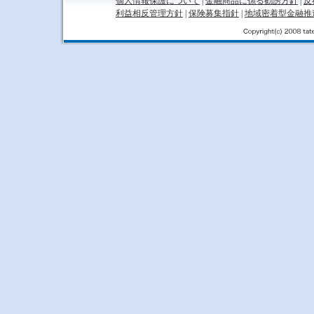
個人情報保護について
|
金融商品に係る勧誘方針
|
反
利益相反管理方針
|
保険募集指針
|
地域密着型金融推