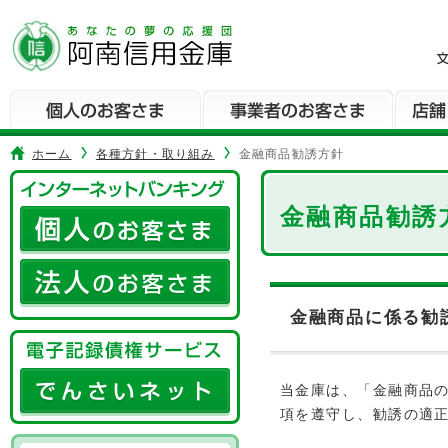
本
文
へ
ジ
ャ
ン
プ
ホーム
各種方針・取り組み
金融商品勧誘方針
メ
イ
金融商品勧誘
ン
メ
ニ
ュ
ー
金融商品に係る勧
へ
ジ
ャ
当金庫は、「金融商品
ン
項を遵守し、勧誘の適
プ