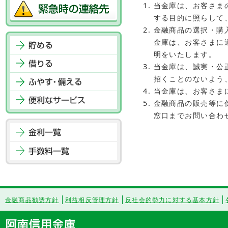
フ
当金庫は、お客さま
ッ
する目的に照らして
タ
金融商品の選択・購
ー
金庫は、お客さまに
メ
明をいたします。
ニ
当金庫は、誠実・公
ュ
招くことのないよう
ー
当金庫は、お客さま
へ
金融商品の販売等に
ジ
窓口までお問い合わ
ャ
ン
プ
金融商品勧誘方針
利益相反管理方針
反社会的勢力に対する基本方針