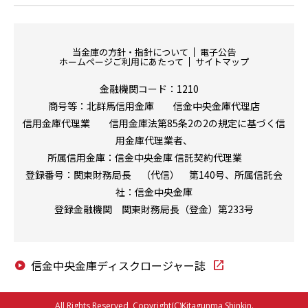
当金庫の方針・指針について
電子公告
ホームページご利用にあたって
サイトマップ
金融機関コード：1210
商号等：北群馬信用金庫 信金中央金庫代理店
信用金庫代理業 信用金庫法第85条2の2の規定に基づく信
用金庫代理業者、
所属信用金庫：信金中央金庫
信託契約代理業
登録番号：関東財務局長 （代信） 第140号、所属信託会
社：信金中央金庫
登録金融機関 関東財務局長（登金）第233号
信金中央金庫ディスクロージャー誌
open_in_new
play_circle
All Rights Reserved, Copyright(C)Kitagunma Shinkin.