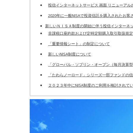
投信インターネットサービス 画面 リニューアル
2020年に一般NISAで投資信託を購入された
新しいＮＩＳＡ制度の開始に伴う​投信インターネ
非課税口座約款および定時定額購入取引取扱規定
「重要情報シート」の制定について
新しいNISA制度について
「グローバル・ソブリン・オープン（毎月決算型
「たわらノーロード」シリーズ一部ファンドの信
２０２３年中にNISA制度のご利用を検討されて