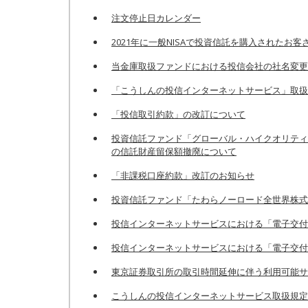
注文停止日カレンダー
2021年に一般NISAで投資信託を購入された
当金庫取扱ファンドにおける投信会社の社名変更
「こうしんの投信インターネットサービス」取扱
「投信取引約款」の改訂について
投資信託ファンド「グローバル・ハイクオリティ
の信託財産留保額撤廃について
「非課税口座約款」改訂のお知らせ
投資信託ファンド「たわらノーロード全世界株式
投信インターネットサービスにおける「電子交付
投信インターネットサービスにおける「電子交付
東京証券取引所の取引時間延伸に伴う利用可能サ
こうしんの投信インターネットサービス取扱規定