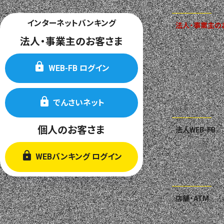
インターネットバンキング
法人・事業主の
法人・事業主のお客さま
ローン商品
預金商品
法人サービス
WEB-FB ログイン
セミナー・相談
ビジネスサポー
パートナーズサ
でんさいネット
個人のお客さま
法人WEB-FB
ご利用ガイド
WEBバンキング ログイン
ご利用規定
安全なご利用の
よくあるご質問
店舗・ATM
しんきんATM