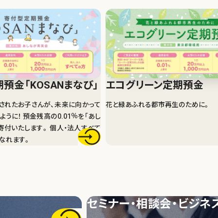
SANまなび」
NEXTステージ
マル得ポイント定期預
期預金
「KOSANまなび」
エコグリーン定期預金
されたお子さんが、未来に向かって
花と緑あふれる都市再生のために。
うに！ 預金残高の0.01％を｢あし
寄付いたします。 個人・法人すべて
なれます。
セミナー・相談会・
ビジネ