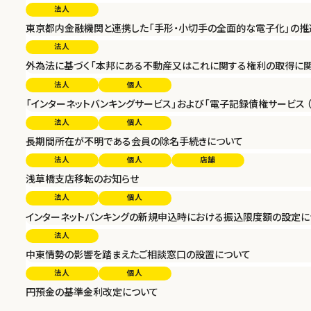
法人
東京都内金融機関と連携した「手形・小切手の全面的な電子化」の推
法人
外為法に基づく「本邦にある不動産又はこれに関する権利の取得に関
法人
個人
「インターネットバンキングサービス」および「電子記録債権サービス 
法人
個人
長期間所在が不明である会員の除名手続きについて
法人
個人
店舗
浅草橋支店移転のお知らせ
法人
個人
インターネットバンキングの新規申込時における振込限度額の設定に
法人
中東情勢の影響を踏まえたご相談窓口の設置について
法人
個人
円預金の基準金利改定について