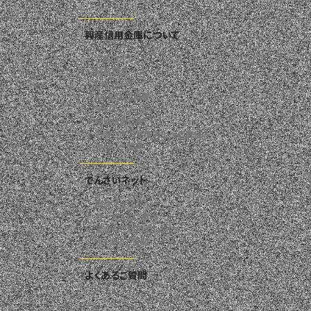
興産信用金庫について
ごあいさつ
経営理念
CIについて
KOSANの概要
ディスクロージャー
地域貢献活動
お客さま満足度向上への取組み
ポリシー関連
でんさいネット
操作マニュアル
サービスのご案内
安全なご利用のために
よくあるご質問
よくあるご質問