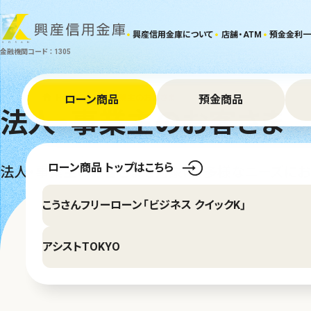
興産信用金庫について
店舗・ATM
預金金利一
金融機関コード ： 1305
HOME
ローン商品
法人・事業主のお客さま
預金商品
法人・事業主のお客さま
ローン商品 トップはこちら
法人・事業主のお客さまを対象に、多様なニーズにお
こうさんフリーローン
「ビジネス クイックK」
アシストTOKYO