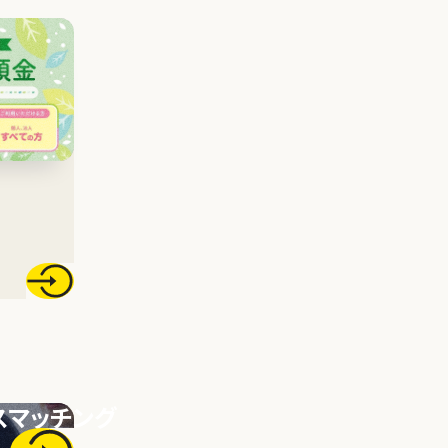
金
こうさん住宅ローン
「マイホームローン」
こうさん住宅ローン
「
スマッチング