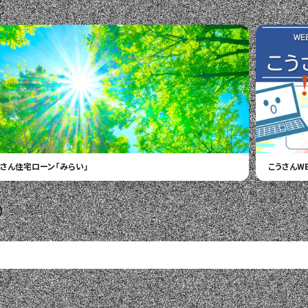
プ
うさん住宅ローン
「みらい」
こうさんW