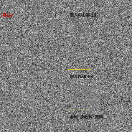
お客さま
個人のお客さま
住宅ローン
その他のローン
あずける
会・
ビジネスマッチング
そなえる
ト
サービス
イト
ローンシミュレーション
個人WEB-FB
ご利用ガイド
ご利用規定
ために
安全なご利用のために
よくあるご質問
金利・手数料・資料
ゼロネット
サービス
預金金利一覧