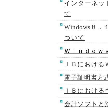
インターネッ
て
Windows
ついて
Ｗｉｎｄｏｗ
ＩＢにおける
電子証明書方
ＩＢにおける
会計ソフトと