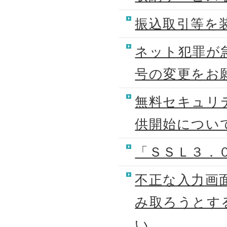
振込取引等を
ネット犯罪が
号の変更をお
無料セキュリテ
供開始につい
「ＳＳＬ３．
不正な入力画
み取ろうとす
い