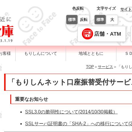
色反転
文字サイズ
サイト
標準
反転
標準
大
店舗・ATM
お客様
もりしんについて
地域とともに
Ｓ
TOP
＞
サービス
＞「もり
ンキング
ディスクロージャー
金庫概要
「もりしんネット口座振替受付サービ
重要なお知らせ
SSL3.0の脆弱性について(2014/10/30掲載）
SSLサーバ証明書の「SHA-2」への移行について(20