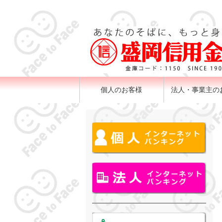
個人のお客様
法人・事業主の
店舗・ATM
困ったとき
ためる
かりる
べんり
手数料
金利
インターネットバ
サービス
預金
融資