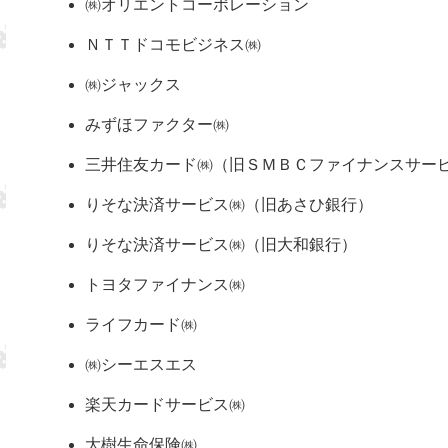
㈱オリエントコーポレーション
ＮＴＴドコモビジネス㈱
㈱ジャックス
みずほファクター㈱
三井住友カード㈱（旧ＳＭＢＣファイナンスサー
りそな決済サービス㈱（旧あさひ銀行）
りそな決済サービス㈱（旧大和銀行）
トヨタファイナンス㈱
ライフカード㈱
㈱シーエスエス
楽天カードサービス㈱
大樹生命保険㈱