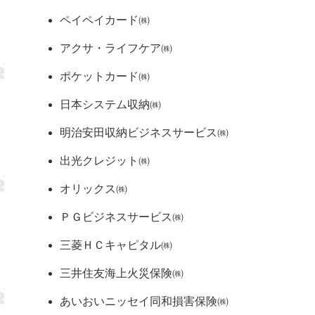
ペイペイカード㈱
アクサ・ライフケア㈱
ポケットカード㈱
日本システム収納㈱
明治安田収納ビジネスサービス㈱
出光クレジット㈱
オリックス㈱
ＰＧビジネスサービス㈱
三菱ＨＣキャピタル㈱
三井住友海上火災保険㈱
あいおいニッセイ同和損害保険㈱