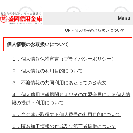
Menu
個人のお客様
TOP
＞個人情報のお取扱いについて
法人・事業主のお客様
個人情報のお取扱いについて
店舗・ATM
１．個人情報保護宣言（プライバシーポリシー）
手数料
２．個人情報の利用目的について
金利
３．不渡情報の共同利用にあたっての公表文
もりしんについて
４．個人信用情報機関およびその加盟会員による個人情
報の提供・利用について
地域とともに
５．当金庫が取得する個人番号の利用目的について
ＳＤＧｓの取組み
６．匿名加工情報の作成及び第三者提供について