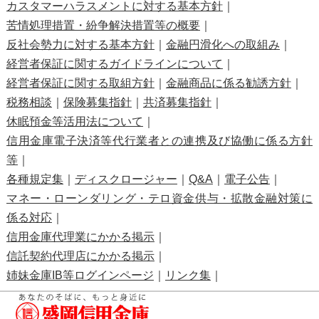
カスタマーハラスメントに対する基本方針
｜
苦情処理措置・紛争解決措置等の概要
｜
反社会勢力に対する基本方針
｜
金融円滑化への取組み
｜
経営者保証に関するガイドラインについて
｜
経営者保証に関する取組方針
｜
金融商品に係る勧誘方針
｜
税務相談
｜
保険募集指針
｜
共済募集指針
｜
休眠預金等活用法について
｜
信用金庫電子決済等代行業者との連携及び協働に係る方針
等
｜
各種規定集
｜
ディスクロージャー
｜
Q&A
｜
電子公告
｜
マネー・ローンダリング・テロ資金供与・拡散金融対策に
係る対応
｜
信用金庫代理業にかかる掲示
｜
信託契約代理店にかかる掲示
｜
姉妹金庫IB等ログインページ
｜
リンク集
｜