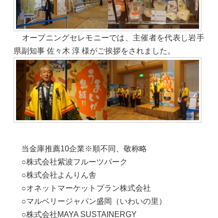
オープニングセレモニーでは、主催者を代表し岩手
県副知事 佐々木 淳 様がご挨拶をされました。
当金庫推薦10企業※順不同、敬称略
○株式会社紫波フルーツパーク
○株式会社よんりん舎
○オネットマーケットプラン株式会社
○マルベリージャパン盛岡（いわいの里）
○株式会社MAYA SUSTAINERGY