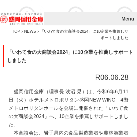
Menu
個人のお客様
TOP
＞
NEWS
＞「いわて食の大商談会2024」に10企業を推薦しサ
法人・事業主のお客様
ポートしました
店舗・ATM
「いわて食の大商談会2024」に10企業を推薦しサポート
しました
手数料
R06.06.28
金利
盛岡信用金庫（理事長 浅沼 晃）は、令和6年6月11
もりしんについて
日（火）ホテルメトロポリタン盛岡NEW WING 4階
メトロポリタンホールを会場に開催された「いわて食
地域とともに
の大商談会2024」へ、10企業を推薦しサポートしまし
た。
ＳＤＧｓの取組み
本商談会は、岩手県内の食品製造業者や農林漁業者