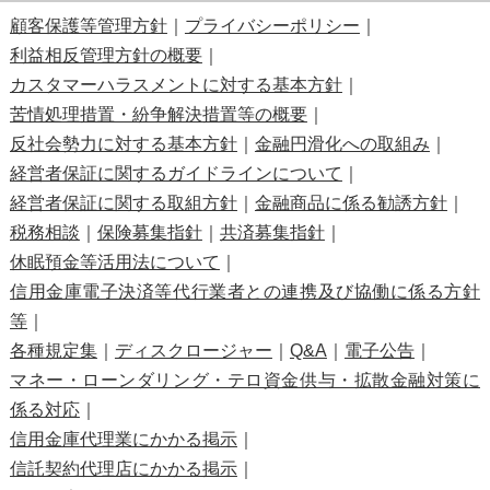
顧客保護等管理方針
｜
プライバシーポリシー
｜
利益相反管理方針の概要
｜
カスタマーハラスメントに対する基本方針
｜
苦情処理措置・紛争解決措置等の概要
｜
反社会勢力に対する基本方針
｜
金融円滑化への取組み
｜
経営者保証に関するガイドラインについて
｜
経営者保証に関する取組方針
｜
金融商品に係る勧誘方針
｜
税務相談
｜
保険募集指針
｜
共済募集指針
｜
休眠預金等活用法について
｜
信用金庫電子決済等代行業者との連携及び協働に係る方針
等
｜
各種規定集
｜
ディスクロージャー
｜
Q&A
｜
電子公告
｜
マネー・ローンダリング・テロ資金供与・拡散金融対策に
係る対応
｜
信用金庫代理業にかかる掲示
｜
信託契約代理店にかかる掲示
｜