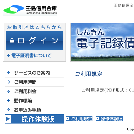
ヘ
玉島信用金
ッ
ダ
メ
ニ
ュ
ー
へ
ジ
ャ
ン
ご利用規定
プ
ご利用規定(PDF形式：61
Cop