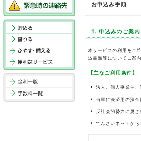
フ
お申込み手順
ッ
タ
ー
メ
1. 申込みのご案内
ニ
ュ
本サービスの利用をご希
ー
込書類等についてご案
へ
ジ
【主なご利用条件】
ャ
ン
プ
法人、個人事業主、
当庫に決済用の預金
反社会的勢力に属さ
でんさいネットから