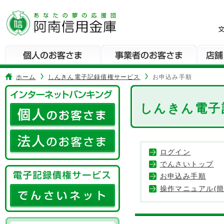
本
文
へ
ジ
ャ
ン
プ
ホーム
しんきん電子記録債権サービス
お申込み手順
メ
イ
しんきん電子
ン
メ
ニ
ュ
ログイン
ー
でんさいトップ
へ
お申込み手順
ジ
操作マニュアル(簡
ャ
ン
プ