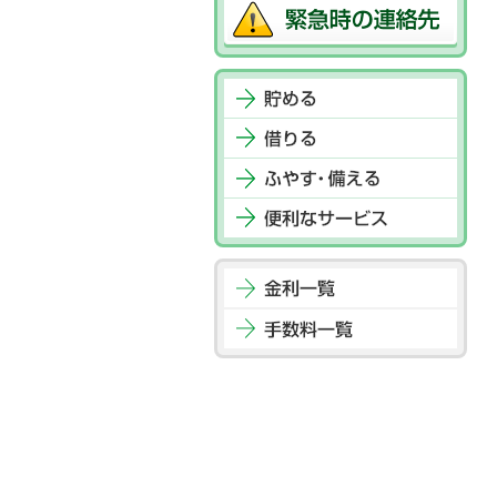
フ
ッ
タ
ー
メ
ニ
ュ
ー
へ
ジ
ャ
ン
プ