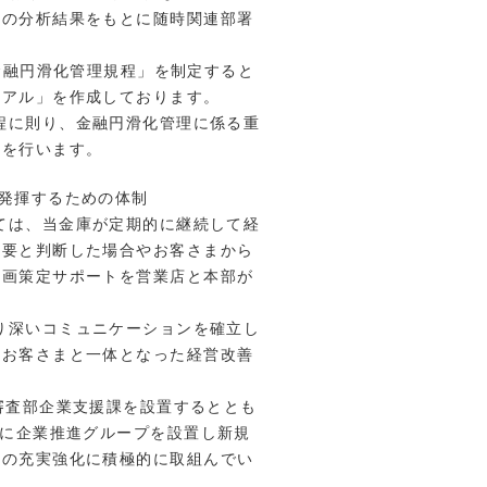
等の分析結果をもとに随時関連部署
「金融円滑化管理規程」を制定すると
ュアル」を作成しております。
規程に則り、金融円滑化管理に係る重
示を行います。
を発揮するための体制
しては、当金庫が定期的に継続して経
必要と判断した場合やお客さまから
計画策定サポートを営業店と本部が
より深いコミュニケーションを確立し
、お客さまと一体となった経営改善
て審査部企業支援課を設置するととも
課に企業推進グループを設置し新規
務の充実強化に積極的に取組んでい