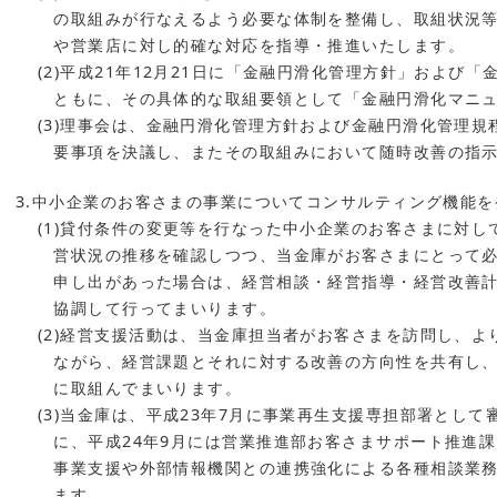
の取組みが行なえるよう必要な体制を整備し、取組状況
や営業店に対し的確な対応を指導・推進いたします。
(2)平成21年12月21日に「金融円滑化管理方針」および
ともに、その具体的な取組要領として「金融円滑化マニ
(3)理事会は、金融円滑化管理方針および金融円滑化管理
要事項を決議し、またその取組みにおいて随時改善の指
3.中小企業のお客さまの事業についてコンサルティング機能
(1)貸付条件の変更等を行なった中小企業のお客さまに対
営状況の推移を確認しつつ、当金庫がお客さまにとって
申し出があった場合は、経営相談・経営指導・経営改善
協調して行ってまいります。
(2)経営支援活動は、当金庫担当者がお客さまを訪問し、
ながら、経営課題とそれに対する改善の方向性を共有し
に取組んでまいります。
(3)当金庫は、平成23年7月に事業再生支援専担部署とし
に、平成24年9月には営業推進部お客さまサポート推進
事業支援や外部情報機関との連携強化による各種相談業
ます。