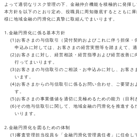
よって適切なリスク管理の下、金融仲介機能を積極的に発揮し
本方針を以下のとおり定め、役職員に周知徹底するとともに庫
様に地域金融の円滑化に真摯に取組んでまいります。
1.金融円滑化に係る基本方針
(1)お客さまの与信取引（貸付契約およびこれに伴う担保
申込みに対しては、お客さまの経営実態等を踏まえて、
(2)お客さまに対し、経営相談・経営指導および経営改善
行ってまいります。
(3)お客さまの与信取引のご相談・お申込みに対し、お客
います。
(4)お客さまからの与信取引に係るお問い合わせ、ご要望
す。
(5)お客さまの事業価値を適切に見極めるための能力（目
(6)その他与信取引に関して、地域金融の円滑化を推進す
いります。
2.金融円滑化を図るための体制
(1)審査管理担当役員を「金融円滑化管理責任者」に任命