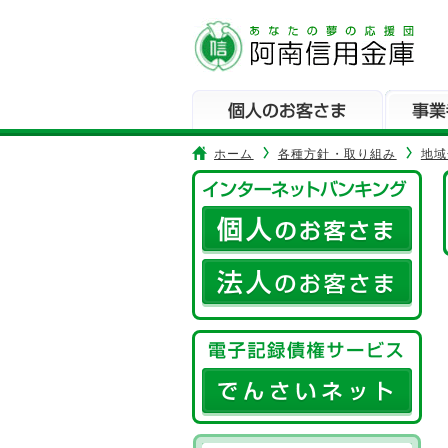
本
文
へ
ジ
ャ
ン
プ
ホーム
各種方針・取り組み
地域
メ
イ
ン
メ
ニ
ュ
ー
へ
ジ
ャ
ン
プ