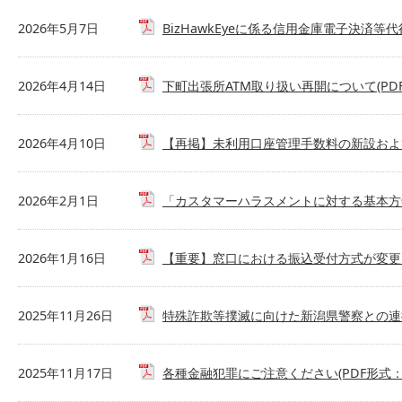
2026年5月7日
BizHawkEyeに係る信用金庫電子決済等代
2026年4月14日
下町出張所ATM取り扱い再開について(PDF形
2026年4月10日
【再掲】未利用口座管理手数料の新設および自
2026年2月1日
「カスタマーハラスメントに対する基本方針」
2026年1月16日
【重要】窓口における振込受付方式が変更にな
2025年11月26日
特殊詐欺等撲滅に向けた新潟県警察との連携を
2025年11月17日
各種金融犯罪にご注意ください(PDF形式：4