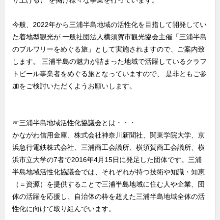
り上げる） を掲げ様々な事業を行っています。
今般、2022年から三浦半島地域の活性化を目指して開発してい
た着地型観光が 一般社団法人横須賀市観光協会主催「三浦半島
のブルワリーをめぐる旅」として実施されますので、ご案内致
します。 三浦半島の魅力が詰まった地域で活躍しているクラフ
トビール事業者をめぐる旅となっていますので、 是非ともご参
加をご検討いただくようお願いします。
☞三浦半島地域活性化協議会とは・・・
かながわ信用金庫、株式会社神奈川新聞社、関東学院大学、京
浜急行電鉄株式会社、三浦商工会議所、横須賀商工会議所、横
浜市立大学の7者で2016年4月15日に発足した団体です。三浦
半島地域活性化協議会では、それぞれが持つ技術や知識・知恵
（＝資源）を提供することで三浦半島地域に住む人や企業、団
体の活躍を応援し、自治体の枠を超えた三浦半島地域全体の活
性化に向けて取り組んでいます。