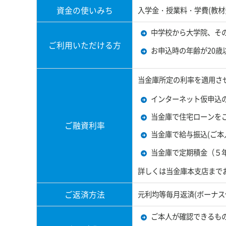
資金の使いみち
入学金・授業料・学費(教材
中学校から大学院、そ
個人のお客様
法人・個
ご利用いただける方
お申込時の年齢が20歳
当金庫所定の利率を適用さ
インターネット仮申込の
当金庫で住宅ローンをご
ご融資利率
かしんのご案内
採用のご
当金庫で給与振込(ご本人
当金庫で定期積金（５年
詳しくは当金庫本支店まで
ご返済方法
元利均等毎月返済(ボーナス
ご本人が確認できるも
かしん インターネット支店