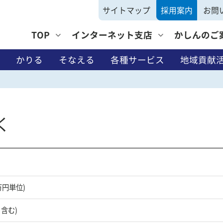
サイトマップ
採用案内
お問
TOP
インターネット支店
かしんのご
かりる
そなえる
各種サービス
地域貢献
く
そなえる
万円単位)
月含む)