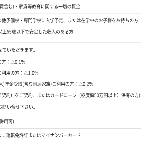
費含む)・家賃等教育に関する一切の資金
の他予備校・専門学校に入学予定、または在学中のお子様をお持ちの方
人事業主のお客様
でんさいサービス
以上65歳以下で安定した収入のある方
せていただきます。
方：△0.1%
利用の方：△1.0%
案内
店舗・ATM検索
)年金受取(含む同居家族)ご利用の方：△0.2%
契約）をご契約、またはカードローン（極度額50万円以上）保有の方(含
お問い合せ下さい。
併用可)
の：運転免許証またはマイナンバーカード