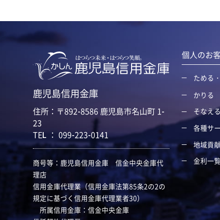
個人のお
ためる
鹿児島信用金庫
かりる
住所：〒892-8586 鹿児島市名山町 1-
そなえ
23
各種サ
TEL ： 099-223-0141
地域貢
金利一
商号等：鹿児島信用金庫 信金中央金庫代
理店
信用金庫代理業（信用金庫法第85条2の2の
規定に基づく信用金庫代理業者30）
所属信用金庫：信金中央金庫