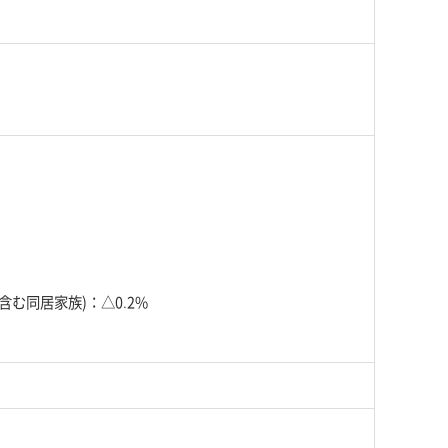
画面共有サポート
お問い合わせ
む同居家族)：△0.2%