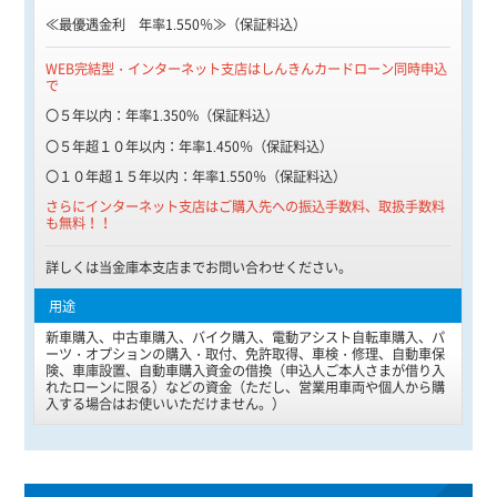
≪最優遇金利 年率1.550％≫（保証料込）
WEB完結型・インターネット支店はしんきんカードローン同時申込
で
〇５年以内：年率1.350
%
（保証料込）
〇５年超１０年以内：年率1.450％（保証料込）
〇１０年超１５年以内：年率1.550％（保証料込）
さらにインターネット支店はご購入先への振込手数料、取扱手数料
も無料！！
詳しくは当金庫本支店までお問い合わせください。
新車購入、中古車購入、バイク購入、電動アシスト自転車購入、パ
ーツ・オプションの購入・取付、免許取得、車検・修理、自動車保
険、車庫設置、自動車購入資金の借換（申込人ご本人さまが借り入
れたローンに限る）などの資金（ただし、営業用車両や個人から購
入する場合はお使いいただけません。）