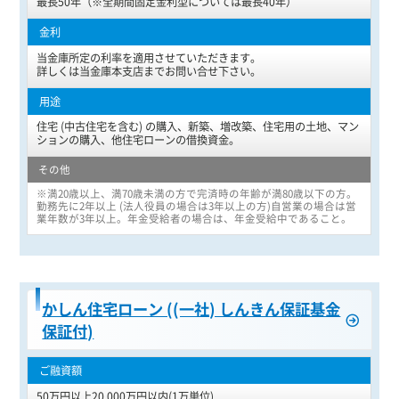
最長50年（※全期間固定金利型については最長40年）
当金庫所定の利率を適用させていただきます。
詳しくは当金庫本支店までお問い合せ下さい。
住宅 (中古住宅を含む) の購入、新築、増改築、住宅用の土地、マン
ションの購入、他住宅ローンの借換資金。
※満20歳以上、満70歳未満の方で完済時の年齢が満80歳以下の方。
勤務先に2年以上 (法人役員の場合は3年以上の方)自営業の場合は営
業年数が3年以上。年金受給者の場合は、年金受給中であること。
かしん住宅ローン ((一社) しんきん保証基金
保証付)
50万円以上20,000万円以内(1万単位)