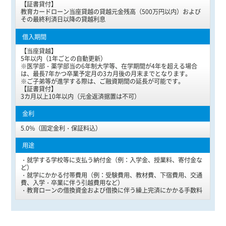
【証書貸付】
教育カードローン当座貸越の貸越元金残高（500万円以内）および
その最終利済日以降の貸越利息
【当座貸越】
5年以内（1年ごとの自動更新）
※医学部・薬学部当の6年制大学等、在学期間が4年を超える場合
は、最長7年かつ卒業予定月の3カ月後の月末までとなります。
※ご子弟等が進学する際は、ご融資期間の延長が可能です。
【証書貸付】
3カ月以上10年以内（元金返済据置は不可）
5.0%（固定金利・保証料込）
・就学する学校等に支払う納付金（例：入学金、授業料、寄付金な
ど）
・就学にかかる付帯費用（例：受験費用、教材費、下宿費用、交通
費、入学・卒業に伴う引越費用など）
・教育ローンの借換資金および借換に伴う繰上完済にかかる手数料