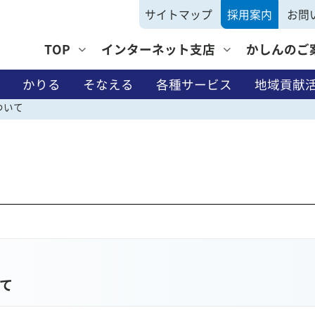
サイトマップ
採用案内
お問
TOP
インターネット支店
かしんのご
かりる
そなえる
各種サービス
地域貢献
ついて
そなえる
て