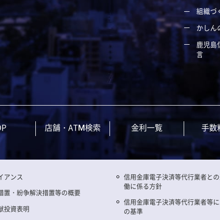
組織づ
かしん
鹿児島
言
OP
店舗・ATM検索
金利一覧
手数
イアンス
信用金庫電子決済等代行業者との
働に係る方針
措置・紛争解決措置等の概要
信用金庫電子決済等代行業者等に
献投資表明
の基準