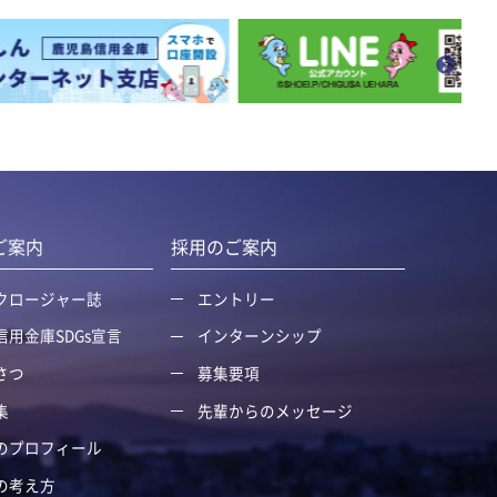
ご案内
採用のご案内
クロージャー誌
エントリー
信用金庫SDGs宣言
インターンシップ
さつ
募集要項
集
先輩からのメッセージ
のプロフィール
の考え方