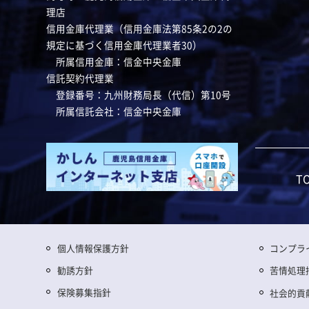
理店
信用金庫代理業（信用金庫法第85条2の2の
規定に基づく信用金庫代理業者30）
所属信用金庫：信金中央金庫
信託契約代理業
登録番号：九州財務局長（代信）第10号
所属信託会社：信金中央金庫
T
個人情報保護方針
コンプラ
勧誘方針
苦情処理
保険募集指針
社会的貢