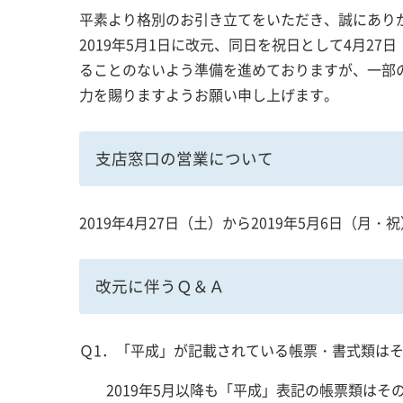
平素より格別のお引き立てをいただき、誠にあり
2019年5月1日に改元、同日を祝日として4月2
個人のお客様
法人・個
ることのないよう準備を進めておりますが、一部
力を賜りますようお願い申し上げます。
支店窓口の営業について
2019年4月27日（土）から2019年5月6日（
かしんのご案内
採用のご
改元に伴うＱ＆Ａ
Ｑ1．「平成」が記載されている帳票・書式類は
かしん インターネット支店
2019年5月以降も「平成」表記の帳票類は