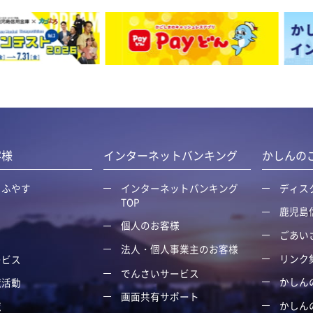
客様
インターネットバンキング
かしんの
・ふやす
インターネットバンキング
ディス
TOP
鹿児島
個人のお客様
ごあい
る
法人・個人事業主のお客様
リンク
ービス
でんさいサービス
かしん
献活動
画面共有サポート
かしん
覧