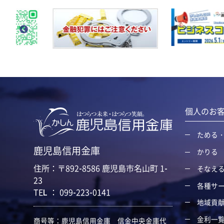
個人のお
ためる
鹿児島信用金庫
かりる
住所：〒892-8586 鹿児島市名山町 1-
そなえ
23
各種サ
TEL ： 099-223-0141
地域貢
金利一
商号等：鹿児島信用金庫 信金中央金庫代