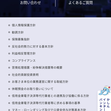
お問い合わせ
よくあるご質問
個人情報保護方針
勧誘方針
保険募集指針
反社会的勢力に対する基本方針
利益相反管理方針
コンプライアンス
苦情処理措置・紛争解決措置等の概要
社会的貢献投資表明
お客さま本位の業務運営に関する取組方針
休眠預金のお取り扱いについて
信用金庫電子決済等代行業者との連携及び協働に係る方針
信用金庫電子決済等代行業者等に求める事項の基準
マネー・ローンダリング及びテロ資金供与対策基本方針