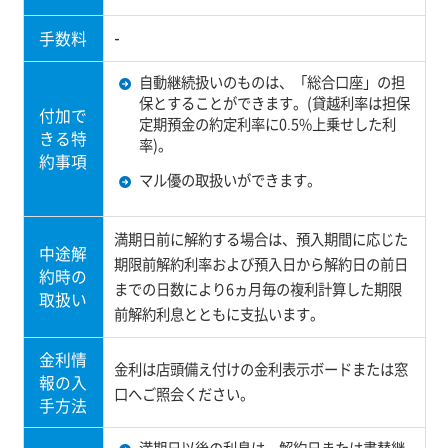
手数料
-
自動継続扱いのものは、「総合口座」の担
保とすることができます。(貸越利率は担保
付加で
定期預金の約定利率に0.5%上乗せした利
きる特
率)。
約事項
マル優の取扱いができます。
満期日前に解約する場合は、預入期間に応じた
中途解
期限前解約利率および預入日から解約日の前日
約時の
までの日数により6ヵ月毎の複利計算した期限
取扱い
前解約利息とともに支払います。
金利情
金利は店頭備え付けの金利表示ボードまたは窓
報の入
口へご照会ください。
手方法
満期日以後の利息は、解約日または書替継