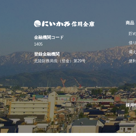
商品
貯
金融機関コード
借
1405
備
登録金融機関
北陸財務局長（登金）第29号
便
採用