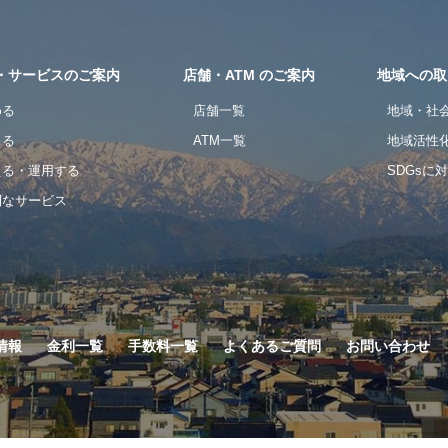
・サービスのご案内
店舗・ATM のご案内
地域への取
める
店舗一覧
地域・社
りる
ATM一覧
地域活性
える・運用する
SDGsに
利なサービス
情報
金利一覧
手数料一覧
よくあるご質問
お問い合わせ