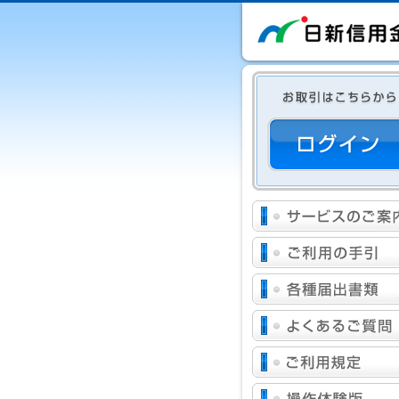
本
文
へ
ジ
ャ
ン
プ
メ
イ
ン
メ
ニ
ュ
ー
へ
ジ
ャ
ン
プ