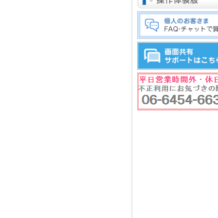
フ
ッ
タ
ー
メ
ニ
ュ
ー
へ
ジ
ャ
ン
プ