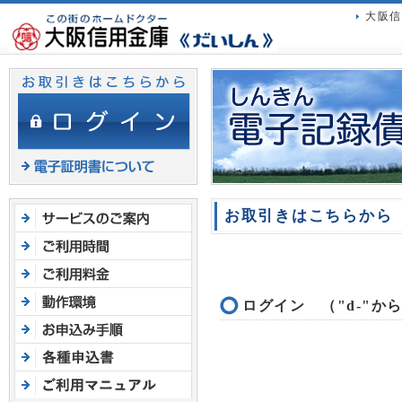
ヘ
大阪信
ッ
ダ
メ
ニ
ュ
ー
へ
ジ
ャ
お取引きはこちらから
ン
プ
ログイン （"d-"か