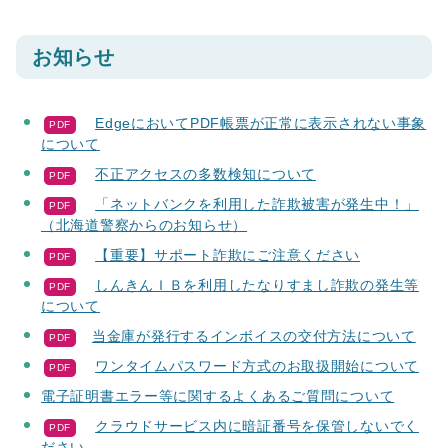
お知らせ
EdgeにおいてPDF帳票が正常に表示されない事象
PDF
について
不正アクセスの多数検知について
PDF
「ネットバンクを利用した詐欺被害が発生中！」
PDF
（北海道警察からのお知らせ）
【重要】サポート詐欺にご注意ください
PDF
しんきんＩＢを利用したなりすまし詐欺の発生等
PDF
について
当金庫が発行するインボイスの交付方法について
PDF
ワンタイムパスワード方式のお取扱開始について
PDF
電子証明書エラー等に関するよくあるご質問について
クラウドサービス内に暗証番号を保管しないでく
PDF
ださい