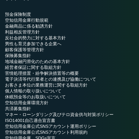
預金保険制度
空知信用金庫行動規範
金融商品に係る勧誘方針
利益相反管理方針
反社会的勢力に対する基本方針
男性も育児参加できる企業へ
顧客保護等管理方針
保険募集指針
地域金融円滑化のための基本方針
経営者保証に関する取組方針
苦情処理措置・紛争解決措置等の概要
電子決済等代行業者との連携及び協働について
お客さま本位の業務運営に関する取組方針
個人情報の取り扱いについて
休眠預金等のお取扱いについて
空知信用金庫環境方針
共済募集指針
マネー・ローンダリング及びテロ資金供与対策ポリシー
ISO14001自己適合宣言書
空知信用金庫公式SNSアカウント運用ポリシー
空知信用金庫公式SNSアカウント利用規約
空知信用金庫 SDGs宣言