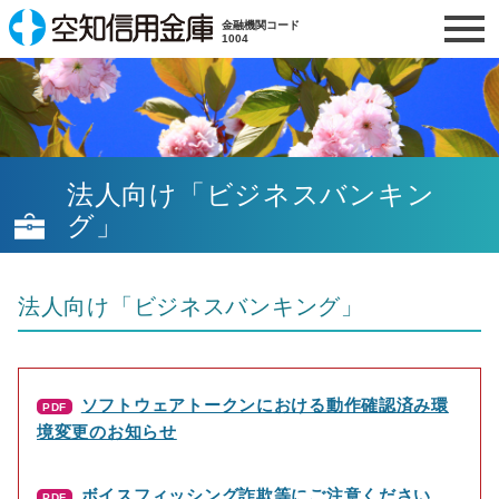
本
こ
メ
本
金融機関コード
文
こ
イ
文
1004
こ
か
ン
へ
こ
こ
ら
メ
移
こ
ま
フ
ニ
動
か
で
ッ
ュ
し
ら
タ
ー
ま
本
法人向け「ビジネスバンキン
ー
へ
す
文
メ
移
グ」
で
ニ
動
す
ュ
し
。
ー
ま
法人向け「ビジネスバンキング」
す
ソフトウェアトークンにおける動作確認済み環
PDF
境変更のお知らせ
ボイスフィッシング詐欺等にご注意ください
PDF