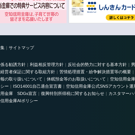
ク集
サイトマップ
に係る勧誘方針
利益相反管理方針
反社会的勢力に対する基本方針
経営者保証に関する取組方針
苦情処理措置・紛争解決措置等の概要
情報の取り扱いについて
休眠預金等のお取扱いについて
空知信用金
リシー
ISO14001自己適合宣言書
空知信用金庫公式SNSアカウント運
用金庫 SDGs宣言
復興特別所得税に関するお知らせ
カスタマーハ
信用金庫AIポリシー