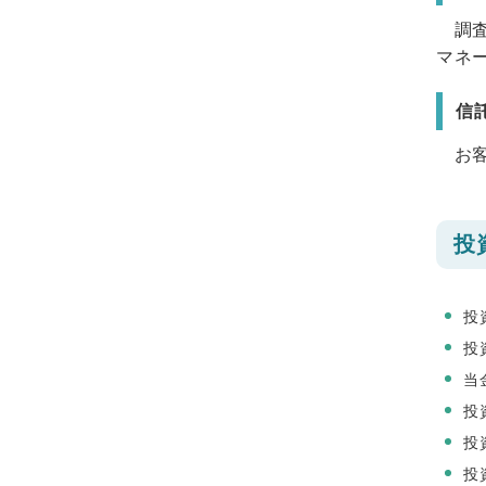
調査
マネ
信
お客
投
投
投
当
投
投
投