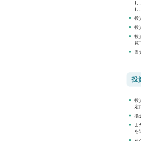
し
し
投
投
投
覧
当
投
投
定
換
ま
を
そ