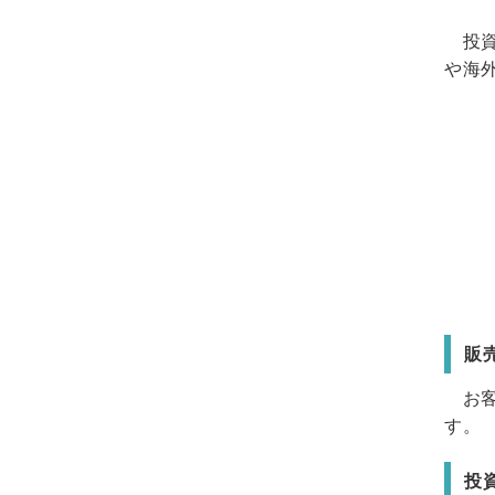
投資
や海
販
お客
す。
投