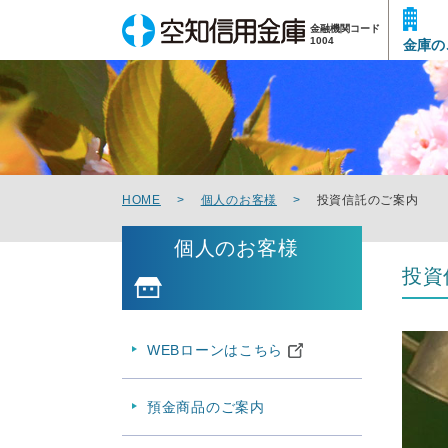
こ
本
こ
こ
メ
サ
メ
本
金融機関コード
こ
イ
イ
こ
文
こ
イ
文
1004
金庫の
か
ン
ト
か
こ
か
ン
へ
ら
メ
内
ら
こ
ら
メ
移
メ
ニ
共
本
ま
フ
ニ
動
イ
ュ
通
文
で
ッ
ュ
し
ン
ー
メ
で
タ
ー
ま
メ
こ
ニ
す
ー
へ
す
ニ
こ
ュ
。
メ
移
HOME
個人のお客様
投資信託のご案内
ュ
ま
ー
ニ
動
ー
で
こ
ュ
し
個人のお客様
こ
ー
ま
投資
ま
す
で
WEBローンはこちら
預金商品のご案内