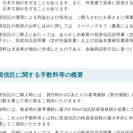
、元本欠損が生ずることがあります。また、外貨建て資産に投資す
、元本欠損が生ずることがあります。
資信託の運用による利益および損失は、ご購入されたお客さまに帰
資信託の取得のお申し込みに関しては、クーリングオフ（書面によ
資信託のご購入にあたっては、あらかじめ最新の投資信託説明書（
下さい。投資信託説明書（交付目論見書）および目論見書補完書面
資料は当金庫が独自に作成したものであり、金融商品取引法に基づ
資信託に関する手数料等の概要
資信託のご購入時には、買付時の1口あたりの基準価額（買付価額）に
口数を乗じて得た額をご負担いただきます。
金時には、換金時の基準価額に最大0.5%の信託財産留保額が必要に
た、これらの手数料等とは別に投資信託の純資産総額の最大年約1.9
通じてご負担いただきます。
の他、詳細につきましては、各ファンドの投資信託説明書（交付目