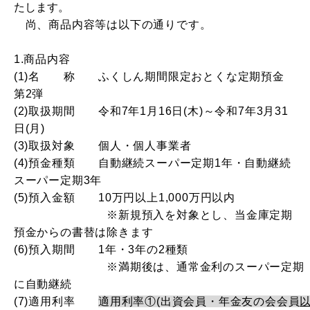
たします。
尚、商品内容等は以下の通りです。
1.商品内容
(
1
)名 称 ふくしん期間限定おとくな定期預金
第2弾
(
2
)
取扱期間
令和7年1月
16
日
(
木
)
～令和7年3月
31
日
(
月
)
(
3
)
取扱対象
個人・個人事業者
(
4
)
預金種類
自動継続スーパー定期
1
年・自動継続
スーパー定期
3
年
(
5
)
預入金額
10
万円以上
1,000
万円以内
※新規預入を対象とし、当金庫定期
預金からの書替は除きます
(
6
)
預入期間
1
年・
3
年の
2
種類
※満期後は、通常金利のスーパー定期
に自動継続
(
7
)
適用利率
適用利率①(出資会員・年金友の会会員