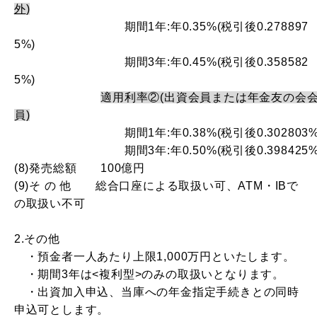
外
)
期間
1
年:年
0.35
%(税引後
0.278897
5
%)
期間
3
年:年
0.45
%(税引後
0.358582
5
%)
適用利率②(出資会員または年金友の会
員)
期間
1
年:年
0.38
%(税引後
0.302803
%
期間
3
年:年
0.50
%(税引後
0.398425
%
(
8
)発売総額
100
億円
(
9
)そ の 他 総合口座による取扱い可、
ATM
・
IB
で
の取扱い不可
2.その他
・
預金者一人あたり上限
1,000
万円といたします。
・期間
3
年は<複利型>のみの取扱いとなります。
・出資加入申込、当庫への年金指定手続きとの同時
申込可とします。