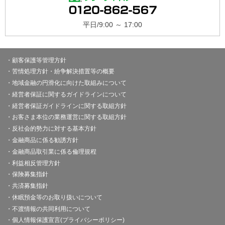
2025年11月4日
平日/9:00 ～ 17:00
でんさい・インターネットバンキングにかかる「ＦＡＱ・チャ
ットで質問」リニューアルのお知らせ
(PDF82kb)
重要
顧客保護等管理方針
2025年6月25日
苦情処理方針・紛争解決措置等の概要
画面共有サポートの提供開始について
(PDF70kb)
地域金融の円滑化に向けた取組みについて
重要
2025年6月17日
経営者保証に関するガイドラインについて
労働保険料電子納付の再開のお知らせ
(PDF99kb)
経営者保証ガイドラインに関する取組方針
お客さま本位の業務運営に関する取組方針
ご注意
2025年5月20日
反社会的勢力に対する基本方針
ブラウザ拡張機能「Monica」使用時に、インターネットバン
キング・でんさいネットでログインができない事象について
金融商品に係る勧誘方針
(PDF99kb)
金融商品取引業に係る倫理規程
利益相反管理方針
ご注意
2025年3月4日
保険募集指針
全国信用金庫協会を騙る詐欺電話に関する情報について
共済募集指針
(PDF74kb)
休眠預金等のお取り扱いについて
ご注意
2025年2月26日
不渡情報の共同利用について
信用金庫を騙る詐欺メールに関する情報について
(PDF418kb)
個人情報保護宣言(プライバシーポリシー)