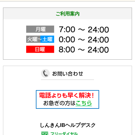
(PDF162kb)
重要
ご利用案内
2026年5月19日
ひめしんスタンダードＩＢにおける障害について
(PDF165kb)
ご注意
2026年4月20日
ウィルス感染やシステムエラーを装ったサポート詐欺にご注意
ください
(PDF229kb)
重要
2026年3月26日
しんきんバンキングアプリサービスにおける アプリのバージ
ョンアップ の お知らせ
(PDF156kb)
ご注意
2025年12月18日
信用金庫を騙る詐欺電話及び電子メールに関する注意喚起につ
いて
(PDF123kb)
ご注意
2025年12月18日
全国信用金庫協会を騙る詐欺メールの発生に関する情報につい
しんきんIBヘルプデスク
て
(PDF177kb)