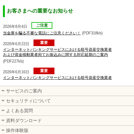
お客さまへの重要なお知らせ
ご注意
2026年8月4日
当金庫を騙る不審な電話にご注意ください！
(PDF318kb)
重要
2026年6月22日
インターネットバンキングサービスにおける暗号資産交換業者
および資金移動業者宛てお振込みに関する対応延期のご案内
(PDF227kb)
重要
2026年6月16日
インターネットバンキングサービスにおける暗号資産交換業者
および資金移動業者宛てお振り込みに関するご案内
(PDF349kb)
サービスのご案内
ご注意
2026年6月2日
セキュリティについて
当金庫を騙るボイスフィッシングにご注意ください！
よくある質問
(PDF99kb)
資料ダウンロード
重要
2026年5月19日
操作体験版
ひめしんスタンダードＩＢのシステム障害の復旧について