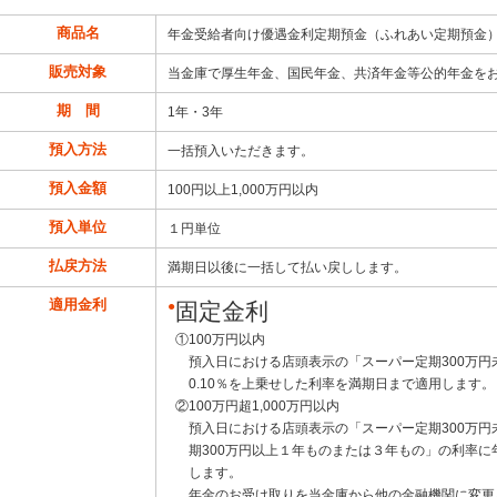
商品名
年金受給者向け優遇金利定期預金（ふれあい定期預金
販売対象
当金庫で厚生年金、国民年金、共済年金等公的年金を
期 間
1年・3年
預入方法
一括預入いただきます。
預入金額
100円以上1,000万円以内
預入単位
１円単位
払戻方法
満期日以後に一括して払い戻しします。
適用金利
●
固定金利
①
100万円以内
預入日における店頭表示の「スーパー定期300万
0.10％を上乗せした利率を満期日まで適用します。
②
100万円超1,000万円以内
預入日における店頭表示の「スーパー定期300万
期300万円以上１年ものまたは３年もの」の利率に
します。
年金のお受け取りを当金庫から他の金融機関に変更