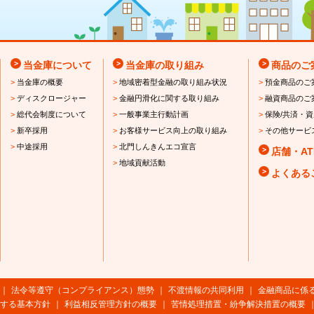
当金庫について
当金庫の取り組み
商品のご
>
当金庫の概要
>
地域密着型金融の取り組み状況
>
預金商品のご
>
ディスクロージャー
>
金融円滑化に関する取り組み
>
融資商品のご
>
総代会制度について
>
一般事業主行動計画
>
保険/共済・
>
新卒採用
>
お客様サービス向上の取り組み
>
その他サービ
>
中途採用
>
北門しんきんエコ宣言
店舗・A
>
地域貢献活動
よくある
｜
法令等遵守（コンプライアンス）態勢
｜
不渡情報の共同利用
｜
金融商品に係
する基本方針
｜
利益相反管理方針の概要
｜
苦情処理措置・紛争解決措置の概要