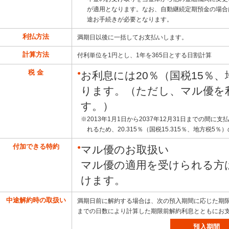
が適用となります。なお、自動継続定期預金の場合
途お手続きが必要となります。
利払方法
満期日以後に一括してお支払いします。
計算方法
付利単位を1円とし、1年を365日とする日割計算
税 金
●
お利息には20％（国税15％
ります。（ただし、マル優を
す。）
※
2013年1月1日から2037年12月31日までの間
れるため、20.315％（国税15.315％、地方税5
付加できる特約
●
マル優のお取扱い
マル優の適用を受けられる方
けます。
中途解約時の取扱い
満期日前に解約する場合は、次の預入期間に応じた期
までの日数により計算した期限前解約利息とともにお
預入期間