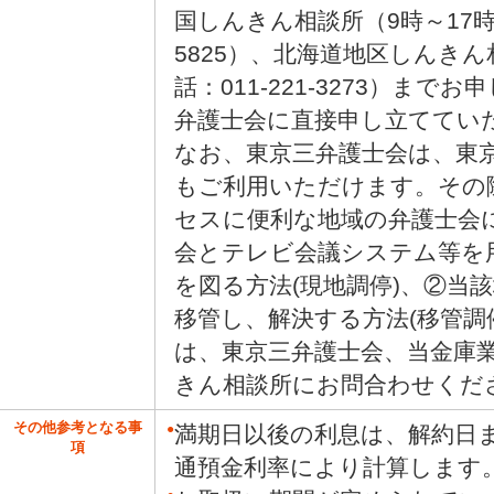
国しんきん相談所（9時～17時、
5825）、北海道地区しんきん
話：011-221-3273）ま
弁護士会に直接申し立ててい
なお、東京三弁護士会は、東
もご利用いただけます。その
セスに便利な地域の弁護士会
会とテレビ会議システム等を
を図る方法(現地調停)、②当
移管し、解決する方法(移管調
は、東京三弁護士会、当金庫
きん相談所にお問合わせくだ
その他参考となる事
●
満期日以後の利息は、解約日
項
通預金利率により計算します