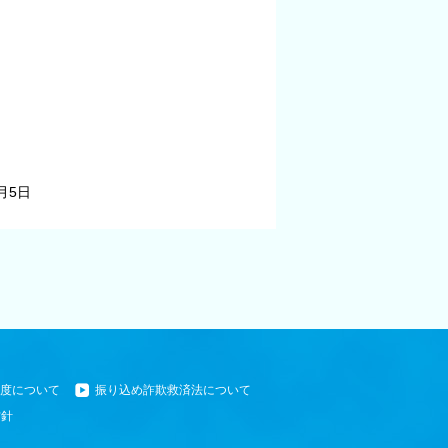
月5日
度について
振り込め詐欺救済法について
方針