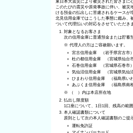
東日本大震災により被災された皆さまに
このたびの震災や原発事故に伴い、被災
ける預金の払出しに苦慮されるケースが
北見信用金庫ではこうした事態に鑑み、
ついて代理払いの対応をさせていただき
対象となるお客さま
次の信用金庫に普通預金または貯蓄
※
代理人の方はご容赦願います。
宮古信用金庫 （岩手県宮古市
杜の都信用金庫 （宮城県仙台
石巻信用金庫 （宮城県石巻市
気仙沼信用金庫 （宮城県気仙
ひまわり信用金庫 （福島県い
あぶくま信用金庫 （福島県南
※
（ ）内は本店所在地
払出し限度額
1口座について、1日1回、残高の範囲
本人確認書類について
原則として次の本人確認書類のご提
運転免許証
マイナンバーカード