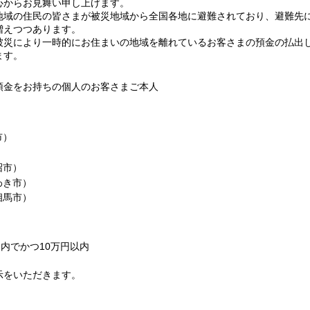
心からお見舞い申し上げます。
地域の住民の皆さまが被災地域から全国各地に避難されており、避難先
増えつつあります。
被災により一時的にお住まいの地域を離れているお客さまの預金の払出
ます。
預金をお持ちの個人のお客さまご本人
）
市）
）
沼市）
わき市）
相馬市）
内でかつ10万円以内
示をいただきます。