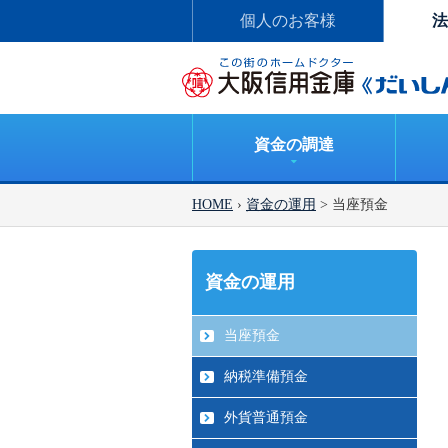
個人のお客様
法
資金の調達
HOME
›
資金の運用
> 当座預金
資金の運用
当座預金
納税準備預金
外貨普通預金