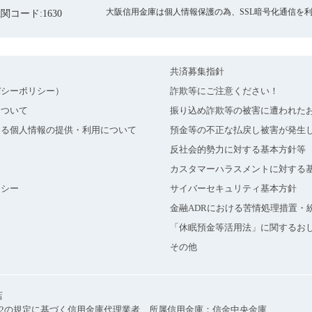
大阪信用金庫は個人情報保護の為、SSL暗号化通信を
関コード:1630
共済募集指針
バシーポリシー）
詐欺等にご注意ください！
について
振り込め詐欺等の被害に遭われた
よる個人情報の提供・利用について
預金等の不正な払戻し被害が発生
反社会的勢力に対する基本方針等
カスタマーハラスメントに対する
リシー
サイバーセキュリティ基本方針
金融ADRにおける苦情処理措置・
「休眠預金等活用法」に関するお
その他
店
2の規定に基づく信用金庫代理業者 所属信用金庫：信金中央金庫