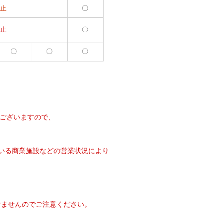
止
〇
止
〇
〇
〇
〇
ございますので、
いる商業施設などの営業状況により
。
いただけませんのでご注意ください。