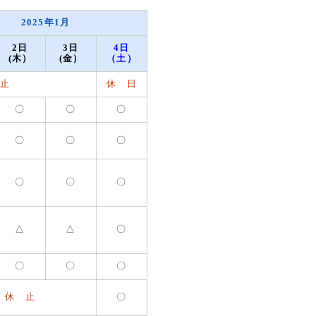
2025年1月
2日
3日
4日
(木）
(金）
（土）
止
休 日
〇
〇
〇
〇
〇
〇
〇
〇
〇
△
△
〇
〇
〇
〇
休 止
〇