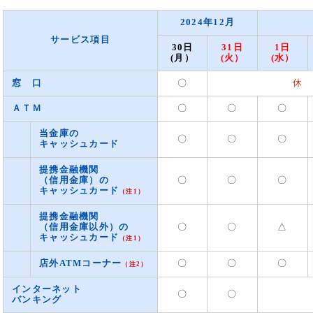
2024年12月
サービス項目
30日
31日
1日
(月）
(火）
(水）
窓 口
〇
休 
ＡＴＭ
〇
〇
〇
当金庫の
〇
〇
〇
キャッシュカード
提携金融機関
（信用金庫）の
〇
〇
〇
キャッシュカード
（注1）
提携金融機関
（信用金庫以外）の
〇
〇
△
キャッシュカード
（注1）
店外ATMコーナー
〇
〇
〇
（注2）
インターネット
〇
〇
バンキング