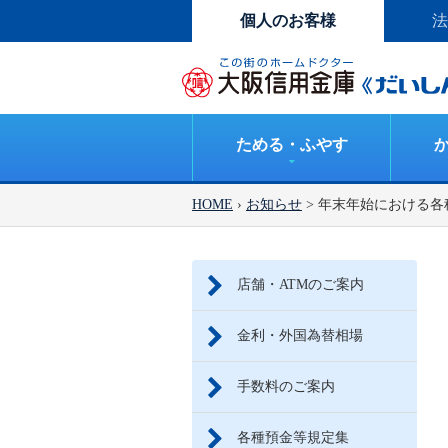
個人のお客様
法
ためる・ふやす
HOME
›
お知らせ
> 年末年始における
店舗・ATMのご案内
金利・外国為替相場
手数料のご案内
各種預金等規定集