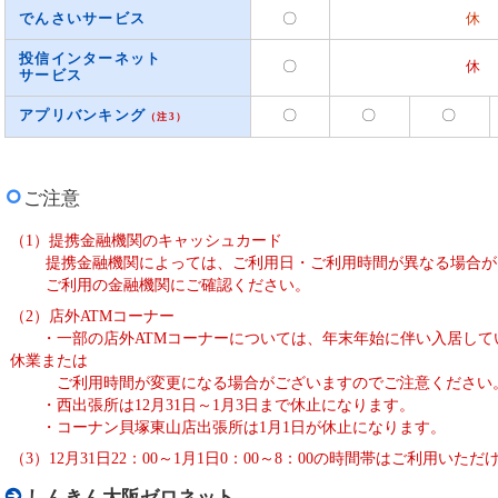
でんさいサービス
〇
休 
投信インターネット
〇
休 
サービス
アプリバンキング
〇
〇
〇
（注3）
ご注意
（1）提携金融機関のキャッシュカード
提携金融機関によっては、ご利用日・ご利用時間が異なる場合が
ご利用の金融機関にご確認ください。
（2）店外ATMコーナー
・一部の店外ATMコーナーについては、年末年始に伴い入居して
休業または
ご利用時間が変更になる場合がございますのでご注意ください
・西出張所は12月31日～1月3日まで休止になります。
・コーナン貝塚東山店出張所は1月1日が休止になります。
（3）12月31日22：00～1月1日0：00～8：00の時間帯はご利用
しんきん大阪ゼロネット