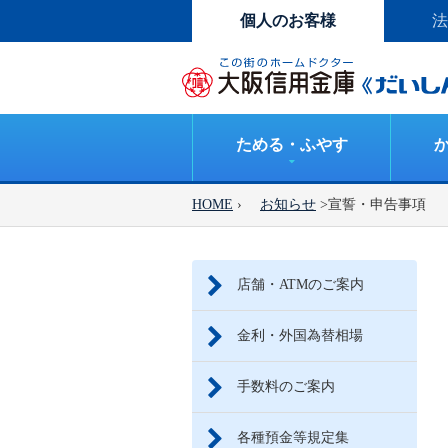
個人のお客様
法
ためる・ふやす
HOME
›
お知らせ
>宣誓・申告事項
店舗・ATMのご案内
金利・外国為替相場
手数料のご案内
各種預金等規定集