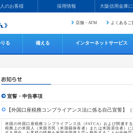
人のお客様
採用情報
大阪信用金庫に
店舗・ATM
よくあるご
かりる
備える
インターネットサービス
宣誓・申告事項
【外国口座税務コンプライアンス法に係る自己宣誓】（F
米国の外国口座税務コンプライアンス法（FATCA）および関連す
税務上の米国人（米国市民（米国籍保有者）または米国居住者）に
する場合、お客様の情報を米国内国歳入庁へ報告することが金融庁