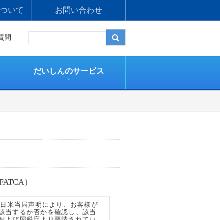
ついて
お問い合わせ
質問
だいしんのサービス
ATCA）
る日米当局声明により、お客様が
該当するか否かを確認し、該当
および国税庁より要請されてい