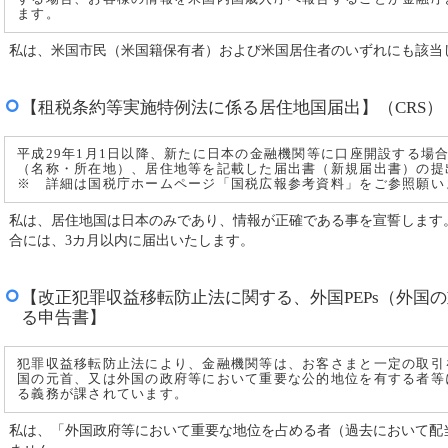
ます。
私は、米国市民（米国籍保有者）および米国居住者のいずれにも該当
【租税条約等実施特例法に係る居住地国届出】（CRS）
平成29年1月1日以降、新たに日本の金融機関等に口座開設する場
（名称・所在地）、居住地等を記載した届出書（新規届出書）の提
※ 詳細は国税庁ホームページ「国税広報参考資料」をご参照願い
私は、居住地国は日本のみであり、情報が正確である事を宣誓します
合には、3カ月以内に届出いたします。
【改正犯罪収益移転防止法に関する、外国PEPs（外国
る申告書】
犯罪収益移転防止法により、金融機関等は、お客さまと一定の取引
国の元首、又は外国の政府等において重要な公的地位を有する者等
る義務が課されています。
私は、「外国政府等において重要な地位を占める者（過去において配