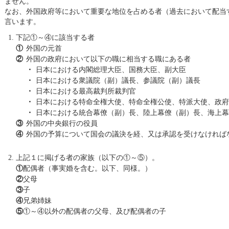
ません。
なお、外国政府等において重要な地位を占める者（過去において配当
言います。
下記①～④に該当する者
①
外国の元首
②
外国の政府において以下の職に相当する職にある者
・
日本における内閣総理大臣、国務大臣、副大臣
・
日本における衆議院（副）議長、参議院（副）議長
・
日本における最高裁判所裁判官
・
日本における特命全権大使、特命全権公使、特派大使、政府
・
日本における統合幕僚（副）長、陸上幕僚（副）長、海上幕
③
外国の中央銀行の役員
④
外国の予算について国会の議決を経、又は承認を受けなければ
上記１に掲げる者の家族（以下の①～⑤）。
①
配偶者（事実婚を含む。以下、同様。）
②
父母
③
子
④
兄弟姉妹
⑤
①～④以外の配偶者の父母、及び配偶者の子