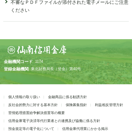
不審なＰＤＦファイルが添付された電子メールにご注意
ください
金融機関コード
1174
登録金融機関
東北財務局長（登金）第40号
個人情報の取り扱い
金融商品に係る勧誘方針
反社会的勢力に対する基本方針
保険募集指針
利益相反管理方針
苦情処理措置紛争解決措置等の概要
信用金庫電子決済等代行業者との連携及び協働に係る方針
預金規定等の電子化について
信用金庫代理業にかかる掲示