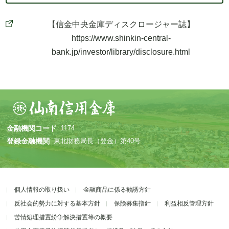
【信金中央金庫ディスクロージャー誌】
https://www.shinkin-central-
bank.jp/investor/library/disclosure.html
金融機関コード
1174
登録金融機関
東北財務局長（登金）第40号
個人情報の取り扱い
金融商品に係る勧誘方針
反社会的勢力に対する基本方針
保険募集指針
利益相反管理方針
苦情処理措置紛争解決措置等の概要