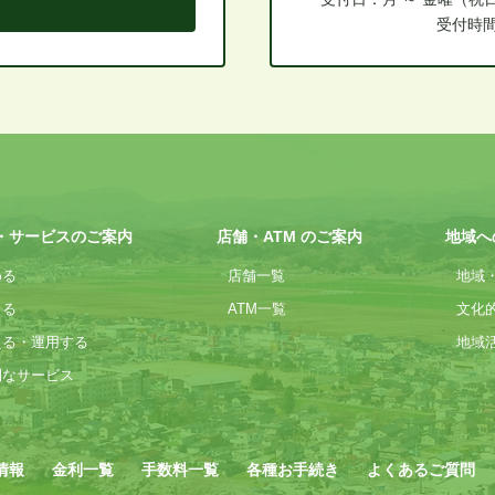
受付時間：
・サービスのご案内
店舗・ATM のご案内
地域へ
める
店舗一覧
地域
りる
ATM一覧
文化
える・運用する
地域
利なサービス
情報
金利一覧
手数料一覧
各種お手続き
よくあるご質問