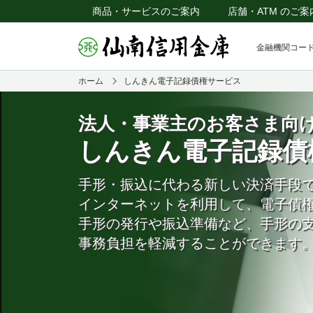
商品・サービスのご案内
店舗・ATM のご案
金融機関コード
ホーム
しんきん電子記録債権サービス
法人・事業主のお客さま向
しんきん電子記録債
手形・振込に代わる新しい決済手段
インターネットを利用して、電子債
手形の発行や振込準備など、手形の
事務負担を軽減することができます