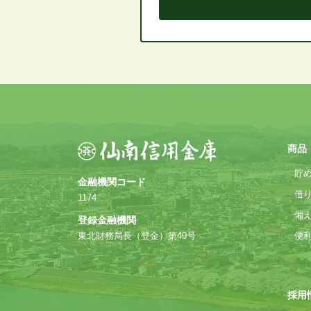
商品
貯
金融機関コード
借
1174
備
登録金融機関
東北財務局長（登金）第40号
便
採用