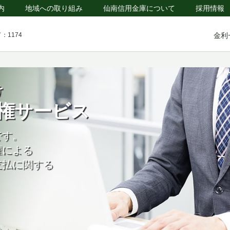
内
地域への取り組み
仙南信用金庫について
採用情報
金利
：1174
け
権サービス
です。
権による
支払に関する
。