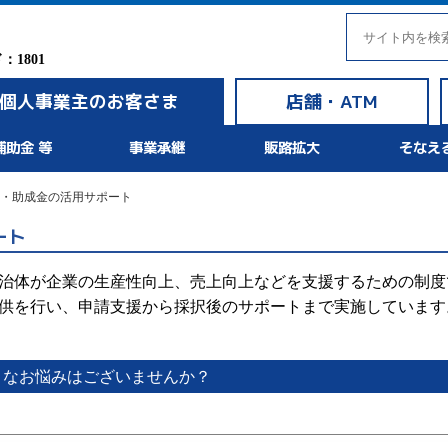
1801
個人事業主のお客さま
店舗・ATM
補助金 等
事業承継
販路拡大
そなえ
・助成金の活用サポート
ート
治体が企業の生産性向上、売上向上などを支援するための制度
供を行い、申請支援から採択後のサポートまで実施しています
うなお悩みはございませんか？